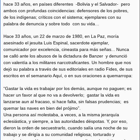
hace 33 años, en países diferentes -Bolivia y el Salvador- pero
ambos con profundas coincidencias: defensores de los pobres,
de los indígenas; críticos con el sistema; ejemplares con su
palabra de denuncia y sobre todo con su vida…
Hace 33 años, un 22 de marzo de 1980, en La Paz, moría
asesinado el jesuita Luis Espinal, sacerdote ejemplar,
comunicador por excelencia, cineasta para más señas... Nunca
se calló ante los abusos de la dictadura de Banzer y denunció
con valentía a los militares narcotraficantes. Un hombre que nos
dejó su palabra a través de sus editoriales en radio Fides, de sus
escritos en el semanario Aquí, o en sus oraciones a quemarropa:
“Gastar la vida es trabajar por los demás, aunque no paguen; es
hacer un favor al que no va a devolverlo; gastar la vida es
lanzarse aun al fracaso, si hace falta, sin falsas prudencias; es
quemar las naves en bien del prójimo”.
Una persona así molestaba, a veces, a la misma jerarquía
eclesiástica, y siempre, a las autoridades déspotas. Y, por eso,
dieron la orden de secuestrarlo, cuando salía una noche de su
trabajo y se dirigía a su comunidad religiosa; torturado y