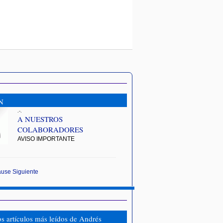
N
.-.
A NUESTROS
COLABORADORES
AVISO IMPORTANTE
ause
Siguiente
os artículos más leídos de Andrés