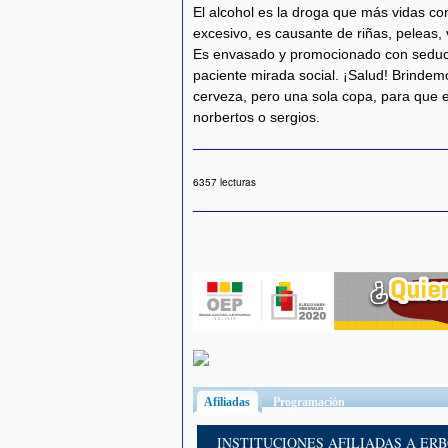
El alcohol es la droga que más vidas co
excesivo, es causante de riñas, peleas, 
Es envasado y promocionado con seducto
paciente mirada social. ¡Salud! Brinde
cerveza, pero una sola copa, para que e
norbertos o sergios.
6357 lecturas
Afiliadas
(solapa activa)
Programación
INSTITUCIONES AFILIADAS A ER