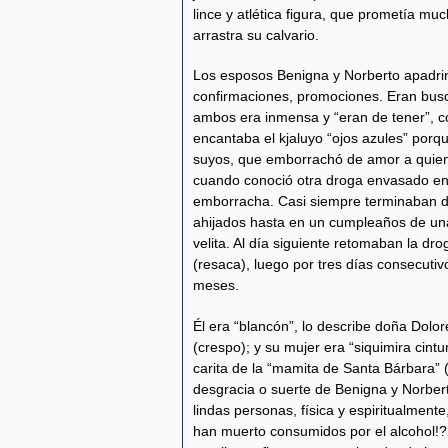
lince y atlética figura, que prometía mu
arrastra su calvario.
Los esposos Benigna y Norberto apadri
confirmaciones, promociones. Eran bus
ambos era inmensa y “eran de tener”, co
encantaba el kjaluyo “ojos azules” porqu
suyos, que emborrachó de amor a quien
cuando conoció otra droga envasado en
emborracha. Casi siempre terminaban 
ahijados hasta en un cumpleaños de un
velita. Al día siguiente retomaban la dro
(resaca), luego por tres días consecutiv
meses.
Él era “blancón”, lo describe doña Dolor
(crespo); y su mujer era “siquimira cintu
carita de la “mamita de Santa Bárbara” 
desgracia o suerte de Benigna y Norbert
lindas personas, física y espiritualment
han muerto consumidos por el alcohol!