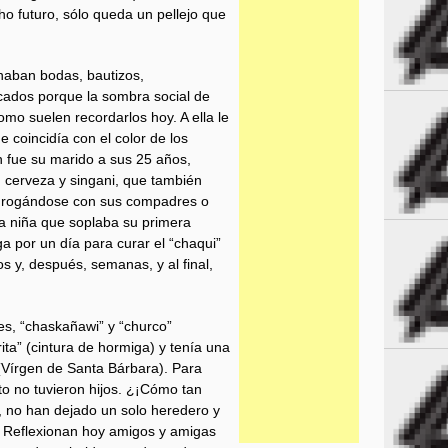
cho futuro, sólo queda un pellejo que
naban bodas, bautizos,
cados porque la sombra social de
mo suelen recordarlos hoy. A ella le
e coincidía con el color de los
 fue su marido a sus 25 años,
 cerveza y singani, que también
drogándose con sus compadres o
a niña que soplaba su primera
ga por un día para curar el “chaqui”
os y, después, semanas, y al final,
es, “chaskañawi” y “churco”
rita” (cintura de hormiga) y tenía una
(Vírgen de Santa Bárbara). Para
o no tuvieron hijos. ¿¡Cómo tan
e, no han dejado un solo heredero y
? Reflexionan hoy amigos y amigas