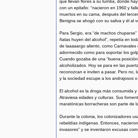
que llevan flores a su tumba, donde ha
con un epitafio: “nacieron en 1960 y fa
muertos en su cama, después del terce
Benigna se ahogó con su saliva y él al 
Para Sergio, era “de machos chuparse” 
ñatas huyen del alcohol”, repetía en to
de laaaaargo aliento, como Carnavales o
adormecido como para soportar los golpe
Cuando gozaba de una “buena posición s
alcoholizados. Hoy se para en las puert
reconozcan e inviten a pasar. Pero no, l
y la sociedad escupe a los andrajosos o
El alcohol es la droga más consumida y e
Atraviesa edades y culturas. Sus foment
maratónicas borracheras son parte de la
Durante la colonia, los colonizadores u
rebeldías indígenas. Entonces, nacieron 
invasores” y se inventaron excusas como e