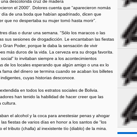
y una descolorida cruz de madera
llecieron el 2000”. Dolores cuenta que “aparecieron nomás
r día de una boda que habían apadrinado, dicen que
ver que no despertaba su mujer tomó hasta morir”.
tres días o durar una semana. “Sólo los maracos o las
das sus sesiones de drogadicción. Le encantaban las fiestas
 Gran Poder, porque le daba la sensación de vivir
s más duros de la vida. La cerveza era su droga favorita.
ocial” lo invitaban siempre a los acontecimientos
as de los locales esperando que algún amigo o una ex lo
a fama del dinero se termina cuando se acaban los billetes
 indigentes, cuyas historias desconoce.
xtendida en todos los estratos sociales de Bolivia.
adores han tenido la habilidad de hacer creer que las
 cultura.
saban el alcohol y la coca para anestesiar penas y ahogar
las fiestas de varios días en honor a los santos de “los
l tributo (challa) al inexistente tío (diablo) de la mina.