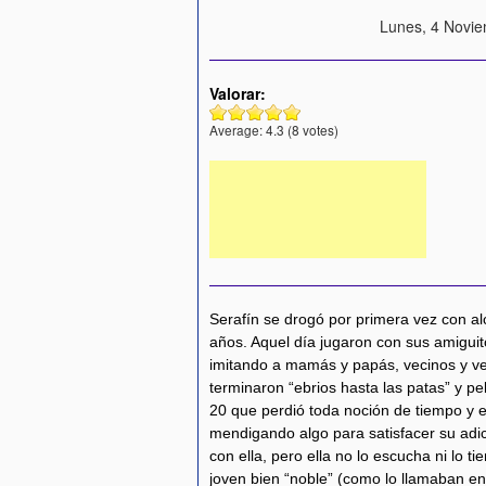
Lunes, 4 Novie
Valorar:
Average:
4.3
(
8
votes)
Serafín se drogó por primera vez con al
años. Aquel día jugaron con sus amiguit
imitando a mamás y papás, vecinos y vec
terminaron “ebrios hasta las patas” y p
20 que perdió toda noción de tiempo y e
mendigando algo para satisfacer su adic
con ella, pero ella no lo escucha ni lo t
joven bien “noble” (como lo llamaban en