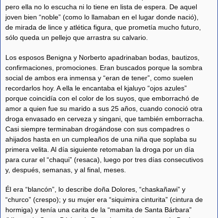
pero ella no lo escucha ni lo tiene en lista de espera. De aquel
joven bien “noble” (como lo llamaban en el lugar donde nació),
de mirada de lince y atlética figura, que prometía mucho futuro,
sólo queda un pellejo que arrastra su calvario.
Los esposos Benigna y Norberto apadrinaban bodas, bautizos,
confirmaciones, promociones. Eran buscados porque la sombra
social de ambos era inmensa y “eran de tener”, como suelen
recordarlos hoy. A ella le encantaba el kjaluyo “ojos azules”
porque coincidía con el color de los suyos, que emborrachó de
amor a quien fue su marido a sus 25 años, cuando conoció otra
droga envasado en cerveza y singani, que también emborracha.
Casi siempre terminaban drogándose con sus compadres o
ahijados hasta en un cumpleaños de una niña que soplaba su
primera velita. Al día siguiente retomaban la droga por un día
para curar el “chaqui” (resaca), luego por tres días consecutivos
y, después, semanas, y al final, meses.
Él era “blancón”, lo describe doña Dolores, “chaskañawi” y
“churco” (crespo); y su mujer era “siquimira cinturita” (cintura de
hormiga) y tenía una carita de la “mamita de Santa Bárbara”