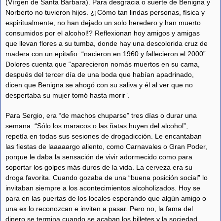
(Vírgen de Santa Bárbara). Para desgracia o suerte de Benigna y
Norberto no tuvieron hijos. ¿¡Cómo tan lindas personas, física y
espiritualmente, no han dejado un solo heredero y han muerto
consumidos por el alcohol!? Reflexionan hoy amigos y amigas
que llevan flores a su tumba, donde hay una descolorida cruz de
madera con un epitafio: “nacieron en 1960 y fallecieron el 2000”.
Dolores cuenta que “aparecieron nomás muertos en su cama,
después del tercer día de una boda que habían apadrinado,
dicen que Benigna se ahogó con su saliva y él al ver que no
despertaba su mujer tomó hasta morir”.
Para Sergio, era “de machos chuparse” tres días o durar una
semana. “Sólo los maracos o las ñatas huyen del alcohol”,
repetía en todas sus sesiones de drogadicción. Le encantaban
las fiestas de laaaaargo aliento, como Carnavales o Gran Poder,
porque le daba la sensación de vivir adormecido como para
soportar los golpes más duros de la vida. La cerveza era su
droga favorita. Cuando gozaba de una “buena posición social” lo
invitaban siempre a los acontecimientos alcoholizados. Hoy se
para en las puertas de los locales esperando que algún amigo o
una ex lo reconozcan e inviten a pasar. Pero no, la fama del
dinero se termina cuando se acaban los billetes y la sociedad