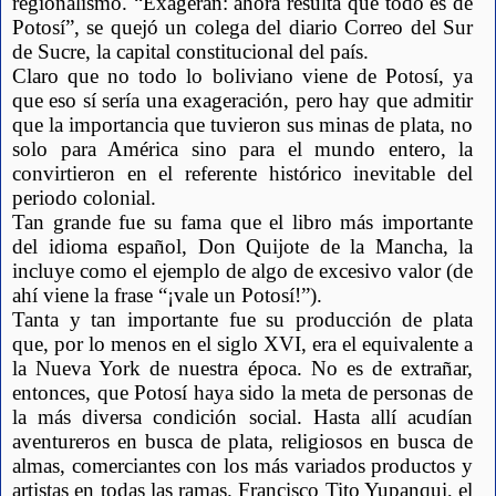
regionalismo. “Exageran: ahora resulta que todo es de 
Potosí”, se quejó un colega del diario Correo del Sur 
de Sucre, la capital constitucional del país.
Claro que no todo lo boliviano viene de Potosí, ya 
que eso sí sería una exageración, pero hay que admitir 
que la importancia que tuvieron sus minas de plata, no 
solo para América sino para el mundo entero, la 
convirtieron en el referente histórico inevitable del 
periodo colonial.
Tan grande fue su fama que el libro más importante 
del idioma español, Don Quijote de la Mancha, la 
incluye como el ejemplo de algo de excesivo valor (de 
ahí viene la frase “¡vale un Potosí!”).
Tanta y tan importante fue su producción de plata 
que, por lo menos en el siglo XVI, era el equivalente a 
la Nueva York de nuestra época. No es de extrañar, 
entonces, que Potosí haya sido la meta de personas de 
la más diversa condición social. Hasta allí acudían 
aventureros en busca de plata, religiosos en busca de 
almas, comerciantes con los más variados productos y 
artistas en todas las ramas. Francisco Tito Yupanqui, el 