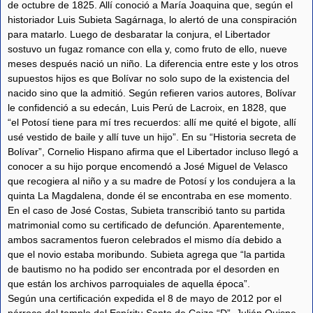
de octubre de 1825. Allí conoció a María Joaquina que, según el
historiador Luis Subieta Sagárnaga, lo alertó de una conspiración
para matarlo. Luego de desbaratar la conjura, el Libertador
sostuvo un fugaz romance con ella y, como fruto de ello, nueve
meses después nació un niño. La diferencia entre este y los otros
supuestos hijos es que Bolívar no solo supo de la existencia del
nacido sino que la admitió. Según refieren varios autores, Bolívar
le confidenció a su edecán, Luis Perú de Lacroix, en 1828, que
“el Potosí tiene para mí tres recuerdos: allí me quité el bigote, allí
usé vestido de baile y allí tuve un hijo”. En su “Historia secreta de
Bolívar”, Cornelio Hispano afirma que el Libertador incluso llegó a
conocer a su hijo porque encomendó a José Miguel de Velasco
que recogiera al niño y a su madre de Potosí y los condujera a la
quinta La Magdalena, donde él se encontraba en ese momento.
En el caso de José Costas, Subieta transcribió tanto su partida
matrimonial como su certificado de defunción. Aparentemente,
ambos sacramentos fueron celebrados el mismo día debido a
que el novio estaba moribundo. Subieta agrega que “la partida
de bautismo no ha podido ser encontrada por el desorden en
que están los archivos parroquiales de aquella época”.
Según una certificación expedida el 8 de mayo de 2012 por el