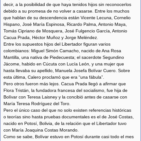
decir, a la posibilidad de que haya tenidos hijos sin reconocerlos
debido a su promesa de no volver a casarse. Entre los muchos
que hablan de su descendencia están Vicente Lecuna, Cornelio
Hispano, José María Espinosa, Ricardo Palma, Antonio Maya,
Tomás Cipriano de Mosquera, José Fulgencio García, Antonio
Cacua Prada, Héctor Muñoz y Jorge Meléndez.
Entre los supuestos hijos del Libertador figuran varios
colombianos: Miguel Simón Camacho, nacido de Ana Rosa
Mantilla, una nativa de Piedecuesta; el sacerdote Segundino
Jácome, habido en Cúcuta con Lucía León, y una mujer que
hasta llevaba su apellido, Manuela Josefa Bolívar Cuero. Sobre
esta última, Calero proclamó que era “una fábula”.
Pero otros fueron más lejos. Cacua Prada llegó a afirmar que
Flora Tristán, la fundadora francesa del socialismo, fue hija de
Bolívar con Teresa Laisney y la concibió antes de casarse con
María Teresa Rodríguez del Toro.
Pero el único caso del que no solo existen referencias históricas
o teorías sino hasta pruebas documentales es el de José Costas,
nacido en Potosí, Bolivia, de la relación que el Libertador tuvo
con María Joaquina Costas Morando.
Como se sabe, Bolívar estuvo en Potosí durante casi todo el mes