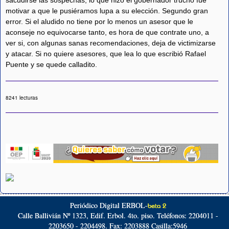
sacudirse las sospechas, lo que hizo el gobernador trucho fue
motivar a que le pusiéramos lupa a su elección. Segundo gran
error. Si el aludido no tiene por lo menos un asesor que le
aconseje no equivocarse tanto, es hora de que contrate uno, a
ver si, con algunas sanas recomendaciones, deja de victimizarse
y atacar. Si no quiere asesores, que lea lo que escribió Rafael
Puente y se quede calladito.
8241 lecturas
Periódico Digital ERBOL-
beta 2
Calle Ballivián Nº 1323, Edif. Erbol. 4to. piso. Teléfonos: 2204011 -
2203650 - 2204498. Fax: 2203888 Casilla:5946