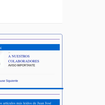
N
.-.
A NUESTROS
COLABORADORES
AVISO IMPORTANTE
ause
Siguiente
os artículos más leídos de Juan José