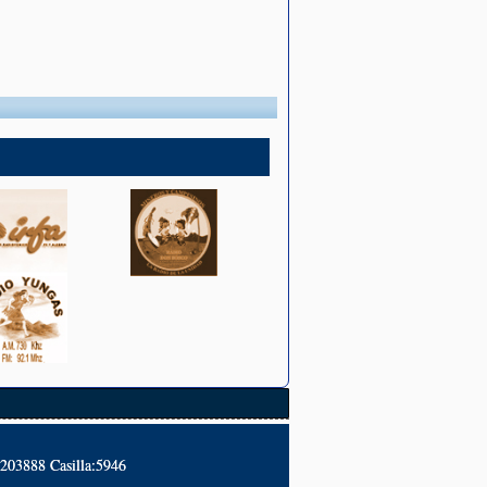
2203888 Casilla:5946