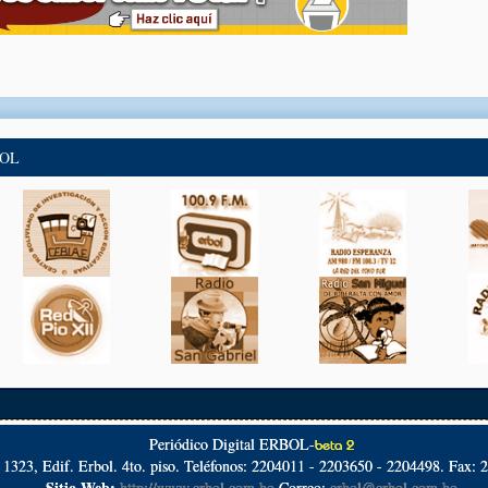
BOL
Periódico Digital ERBOL-
beta 2
º 1323, Edif. Erbol. 4to. piso. Teléfonos: 2204011 - 2203650 - 2204498. Fax: 
Sitio Web:
http://www.erbol.com.bo
Correo:
erbol@erbol.com.bo