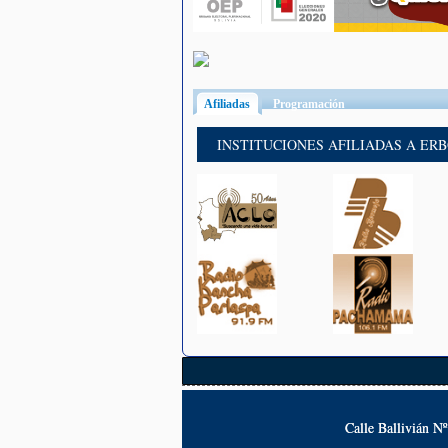
Afiliadas
(solapa activa)
Programación
INSTITUCIONES AFILIADAS A ER
Calle Ballivián N