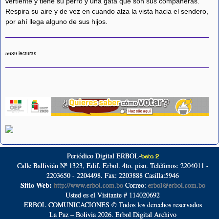
vertiente y tiene su perro y una gata que son sus compañeras.
Respira su aire y de vez en cuando alza la vista hacia el sendero,
por ahí llega alguno de sus hijos.
5689 lecturas
Periódico Digital ERBOL-
beta 2
Calle Ballivián Nº 1323, Edif. Erbol. 4to. piso. Teléfonos: 2204011 -
2203650 - 2204498. Fax: 2203888 Casilla:5946
Sitio Web:
http://www.erbol.com.bo
Correo:
erbol@erbol.com.bo
Usted es el Visitante # 114020692
ERBOL COMUNICACIONES © Todos los derechos reservados
La Paz – Bolivia 2026. Erbol Digital Archivo