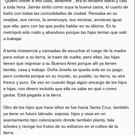
“Quiero volver a mis casa, llévenme”, era el reclamo diario y casi
a toda hora. Jamás sintió como suya la buena cama, el cuarto de
baño con todas las comodidades de ciudad. Pensaba en su
ovejitas, sus cerros, la amancaya, sus vecinas, ancianas igual
que ella; pero con las que podía hablar en su idioma. En la
metrópoli sólo ruido y abandono porque las hijas tenían que salir
a trabajar.
A tanta insistencia y cansadas de escuchar el ruego de la madre
para volver a su tierra, la traen de vuelta; pero ellas, las hijas,
tienen que regresar a su Buenos Aires porque allí ya tienen
familia, casa y trabajo. Doña Josefa se queda sola en su pago;
pero contenta porque es su mundo, su pueblo, su tierra, su aire
fresco y puro. De vez en cuando llega algún encargo de los hijos
e hijas, con dinero incluido que ella no sabe en qué o como
gastar. Está pegada a la tierra.
Otro de los hijos que hace años se fue hacia Santa Cruz, también
ya tiene un futuro labrado: esposa, hijos y casa en un
asentamiento tipo colonización donde también planta, tala
árboles y recoge los frutos de su esfuerzo en el cultivo de la
tierra.