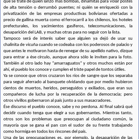
que se trate de quien lanzó más bombas, dinamitas para volar postes 
de alta tensión o derrumbó puentes; ni quién se enriqueció con la 
privatización de las empresas productivas bolivianas ofertadas a 
precio de gallina muerta como el ferrocarril a los chilenos, los hoteles 
prefecturales, los yacimientos gasíferos, telecomunicaciones, la 
desaparición del LAB, y muchas otras para no seguir con la lista.
Tampoco será de interés saber que alguien ya dejó de usar su 
chalinita de vicuña cuando se codeaba con los poderosos de palacio y 
que antes le motivaron hasta de renegar de su apellido nativo, dizque 
para entrar a ése círculo, aunque ahora sólo le inviten para la foto. 
También al otro lado hay “amarraguatos” y otros muchos están por 
ahí, el pueblo los conoce y cumplen el triste papel de tontos útiles.
Ya se conoce que otros cruzaron los ríos de sangre que los separaba 
para seguir aferrado al banquete olvidando que por medio hubieron 
cientos de muertos, heridos, perseguidos y exiliados, que eran sus 
compañeros de lucha por la recuperación de la democracia; pero 
otros vivillos gobernaron al país junto a sus masacradores.
Ése discurso el pueblo conoce, sabe y no perdona. Al final sabrá qué 
decidir cuando tenga que elegir a sus gobernantes. Mientras tanto, 
otros son los problemas que preocupan al ciudadano común, la 
mayoría que se gana el pan con el sudor de su frente trabajando 
como hormiga en todos los rincones del país.
Una de las preocupaciones es, por ejemplo, la desaparición de las 