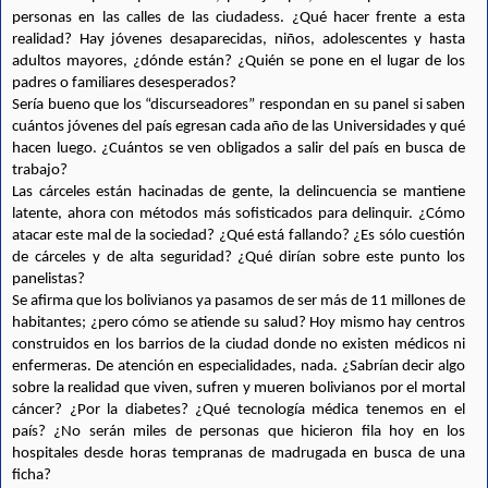
personas en las calles de las ciudadess. ¿Qué hacer frente a esta 
realidad? Hay jóvenes desaparecidas, niños, adolescentes y hasta 
adultos mayores, ¿dónde están? ¿Quién se pone en el lugar de los 
padres o familiares desesperados?
Sería bueno que los “discurseadores” respondan en su panel si saben 
cuántos jóvenes del país egresan cada año de las Universidades y qué 
hacen luego. ¿Cuántos se ven obligados a salir del país en busca de 
trabajo? 
Las cárceles están hacinadas de gente, la delincuencia se mantiene 
latente, ahora con métodos más sofisticados para delinquir. ¿Cómo 
atacar este mal de la sociedad? ¿Qué está fallando? ¿Es sólo cuestión 
de cárceles y de alta seguridad? ¿Qué dirían sobre este punto los 
panelistas?
Se afirma que los bolivianos ya pasamos de ser más de 11 millones de 
habitantes; ¿pero cómo se atiende su salud? Hoy mismo hay centros 
construidos en los barrios de la ciudad donde no existen médicos ni 
enfermeras. De atención en especialidades, nada. ¿Sabrían decir algo 
sobre la realidad que viven, sufren y mueren bolivianos por el mortal 
cáncer? ¿Por la diabetes? ¿Qué tecnología médica tenemos en el 
país? ¿No serán miles de personas que hicieron fila hoy en los 
hospitales desde horas tempranas de madrugada en busca de una 
ficha? 