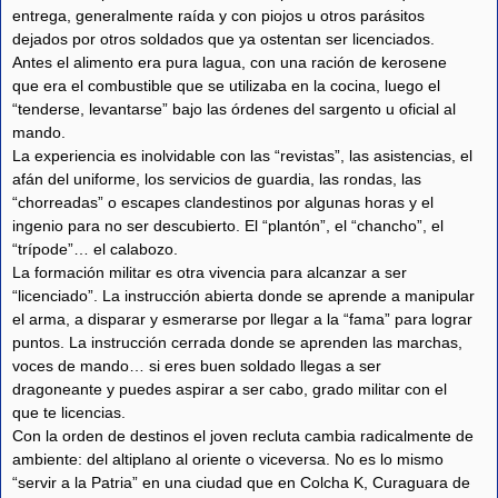
entrega, generalmente raída y con piojos u otros parásitos
dejados por otros soldados que ya ostentan ser licenciados.
Antes el alimento era pura lagua, con una ración de kerosene
que era el combustible que se utilizaba en la cocina, luego el
“tenderse, levantarse” bajo las órdenes del sargento u oficial al
mando.
La experiencia es inolvidable con las “revistas”, las asistencias, el
afán del uniforme, los servicios de guardia, las rondas, las
“chorreadas” o escapes clandestinos por algunas horas y el
ingenio para no ser descubierto. El “plantón”, el “chancho”, el
“trípode”… el calabozo.
La formación militar es otra vivencia para alcanzar a ser
“licenciado”. La instrucción abierta donde se aprende a manipular
el arma, a disparar y esmerarse por llegar a la “fama” para lograr
puntos. La instrucción cerrada donde se aprenden las marchas,
voces de mando… si eres buen soldado llegas a ser
dragoneante y puedes aspirar a ser cabo, grado militar con el
que te licencias.
Con la orden de destinos el joven recluta cambia radicalmente de
ambiente: del altiplano al oriente o viceversa. No es lo mismo
“servir a la Patria” en una ciudad que en Colcha K, Curaguara de