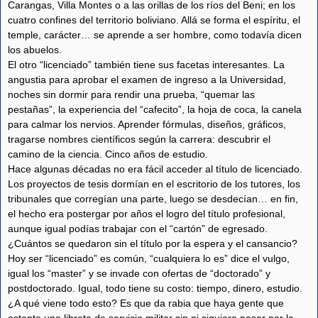
Carangas, Villa Montes o a las orillas de los ríos del Beni; en los
cuatro confines del territorio boliviano. Allá se forma el espíritu, el
temple, carácter… se aprende a ser hombre, como todavía dicen
los abuelos.
El otro “licenciado” también tiene sus facetas interesantes. La
angustia para aprobar el examen de ingreso a la Universidad,
noches sin dormir para rendir una prueba, “quemar las
pestañas”, la experiencia del “cafecito”, la hoja de coca, la canela
para calmar los nervios. Aprender fórmulas, diseños, gráficos,
tragarse nombres científicos según la carrera: descubrir el
camino de la ciencia. Cinco años de estudio.
Hace algunas décadas no era fácil acceder al título de licenciado.
Los proyectos de tesis dormían en el escritorio de los tutores, los
tribunales que corregían una parte, luego se desdecían… en fin,
el hecho era postergar por años el logro del título profesional,
aunque igual podías trabajar con el “cartón” de egresado.
¿Cuántos se quedaron sin el título por la espera y el cansancio?
Hoy ser “licenciado” es común, “cualquiera lo es” dice el vulgo,
igual los “master” y se invade con ofertas de “doctorado” y
postdoctorado. Igual, todo tiene su costo: tiempo, dinero, estudio.
¿A qué viene todo esto? Es que da rabia que haya gente que