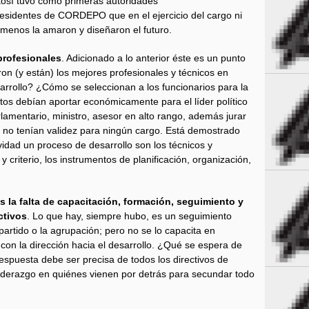
otosí tuvo como primeras autoridades
 presidentes de CORDEPO que en el ejercicio del cargo ni
, menos la amaron y diseñaron el futuro.
 profesionales
. Adicionado a lo anterior éste es un punto
ron (y están) los mejores profesionales y técnicos en
sarrollo? ¿Cómo se seleccionan a los funcionarios para la
tos debían aportar económicamente para el líder político
lamentario, ministro, asesor en alto rango, además jurar
es no tenían validez para ningún cargo. Está demostrado
idad un proceso de desarrollo son los técnicos y
 criterio, los instrumentos de planificación, organización,
s la falta de capacitación, formación, seguimiento y
ctivos
. Lo que hay, siempre hubo, es un seguimiento
l partido o la agrupación; pero no se lo capacita en
 con la dirección hacia el desarrollo. ¿Qué se espera de
espuesta debe ser precisa de todos los directivos de
 liderazgo en quiénes vienen por detrás para secundar todo