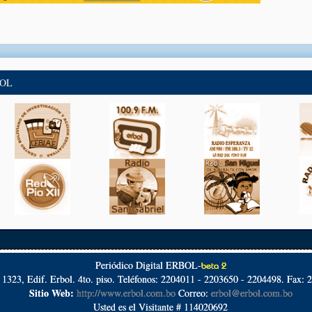
BOL
Periódico Digital ERBOL-
beta 2
º 1323, Edif. Erbol. 4to. piso. Teléfonos: 2204011 - 2203650 - 2204498. Fax: 
Sitio Web:
http://www.erbol.com.bo
Correo:
erbol@erbol.com.bo
Usted es el Visitante # 114020692