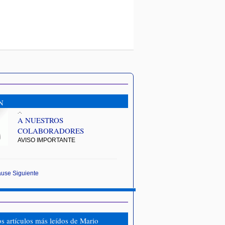
N
.-.
A NUESTROS
COLABORADORES
AVISO IMPORTANTE
ause
Siguiente
os artículos más leídos de Mario