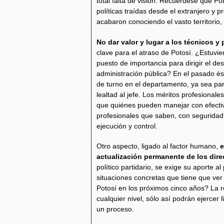
total falta de visión. Recuérdese que P
políticas traídas desde el extranjero y
acabaron conociendo el vasto territorio
No dar valor y lugar a los técnicos y
clave para el atraso de Potosí. ¿Estuvie
puesto de importancia para dirigir el de
administración pública? En el pasado és
de turno en el departamento, ya sea par
lealtad al jefe. Los méritos profesional
que quiénes pueden manejar con efectiv
profesionales que saben, con seguridad y
ejecución y control.
Otro aspecto, ligado al factor humano,
e
actualización permanente de los dire
político partidario, se exige su aporte a
situaciones concretas que tiene que ver
Potosí en los próximos cinco años? La r
cualquier nivel, sólo así podrán ejercer
un proceso.