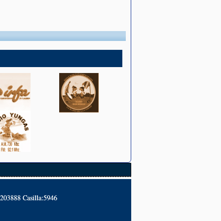
2203888 Casilla:5946