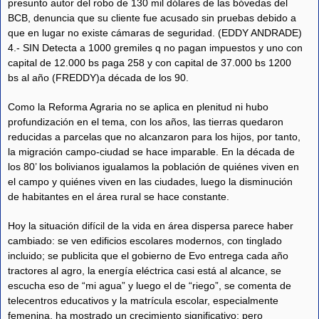
presunto autor del robo de 130 mil dólares de las bóvedas del
BCB, denuncia que su cliente fue acusado sin pruebas debido a
que en lugar no existe cámaras de seguridad. (EDDY ANDRADE)
4.- SIN Detecta a 1000 gremiles q no pagan impuestos y uno con
capital de 12.000 bs paga 258 y con capital de 37.000 bs 1200
bs al año (FREDDY)a década de los 90.
Como la Reforma Agraria no se aplica en plenitud ni hubo
profundización en el tema, con los años, las tierras quedaron
reducidas a parcelas que no alcanzaron para los hijos, por tanto,
la migración campo-ciudad se hace imparable. En la década de
los 80’ los bolivianos igualamos la población de quiénes viven en
el campo y quiénes viven en las ciudades, luego la disminución
de habitantes en el área rural se hace constante.
Hoy la situación difícil de la vida en área dispersa parece haber
cambiado: se ven edificios escolares modernos, con tinglado
incluido; se publicita que el gobierno de Evo entrega cada año
tractores al agro, la energía eléctrica casi está al alcance, se
escucha eso de “mi agua” y luego el de “riego”, se comenta de
telecentros educativos y la matrícula escolar, especialmente
femenina, ha mostrado un crecimiento significativo; pero