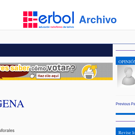
Archivo
OPINIÓ
GENA
Previous
P
Morales
Revise l