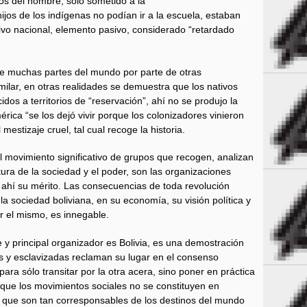
os del hombre, sólo sometido a la
ijos de los indígenas no podían ir a la escuela, estaban
ivo nacional, elemento pasivo, considerado “retardado
de muchas partes del mundo por parte de otras
imilar, en otras realidades se demuestra que los nativos
dos a territorios de “reservación”, ahí no se produjo la
rica “se los dejó vivir porque los colonizadores vinieron
 mestizaje cruel, tal cual recoge la historia.
el movimiento significativo de grupos que recogen, analizan
ura de la sociedad y el poder, son las organizaciones
 ahí su mérito. Las consecuencias de toda revolución
la sociedad boliviana, en su economía, su visión política y
 el mismo, es innegable.
y principal organizador es Bolivia, es una demostración
s y esclavizadas reclaman su lugar en el consenso
 para sólo transitar por la otra acera, sino poner en práctica
e que los movimientos sociales no se constituyen en
ir que son tan corresponsables de los destinos del mundo