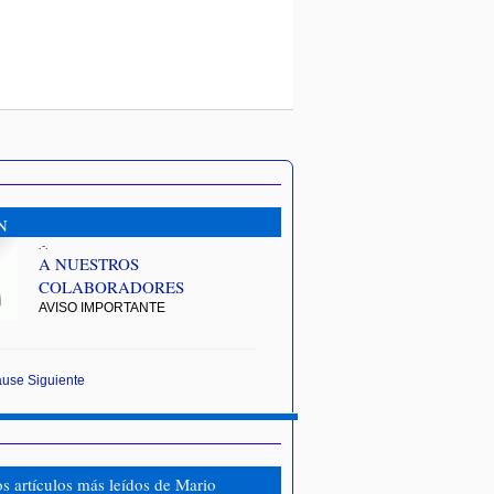
N
.-.
A NUESTROS
COLABORADORES
AVISO IMPORTANTE
ause
Siguiente
os artículos más leídos de Mario