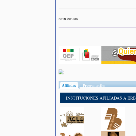
5518 lecturas
Afiliadas
(solapa activa)
Programación
INSTITUCIONES AFILIADAS A ER