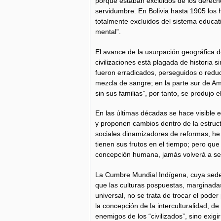
porque estaban excluidos de los derech
servidumbre. En Bolivia hasta 1905 los h
totalmente excluidos del sistema educat
mental”.
El avance de la usurpación geográfica 
civilizaciones está plagada de historia s
fueron erradicados, perseguidos o reduci
mezcla de sangre; en la parte sur de Amé
sin sus familias”, por tanto, se produjo el
En las últimas décadas se hace visible 
y proponen cambios dentro de la estruct
sociales dinamizadores de reformas, he
tienen sus frutos en el tiempo; pero que 
concepción humana, jamás volverá a ser
La Cumbre Mundial Indígena, cuya sede 
que las culturas pospuestas, marginada
universal, no se trata de trocar el poder
la concepción de la interculturalidad, d
enemigos de los “civilizados”, sino exig