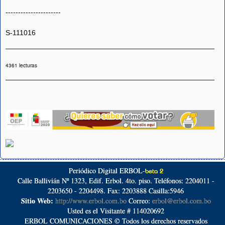
----------------------
S-111016
4361 lecturas
Periódico Digital ERBOL-
beta 2
Calle Ballivián Nº 1323, Edif. Erbol. 4to. piso. Teléfonos: 2204011 -
2203650 - 2204498. Fax: 2203888 Casilla:5946
Sitio Web:
http://www.erbol.com.bo
Correo:
erbol@erbol.com.bo
Usted es el Visitante # 114020692
ERBOL COMUNICACIONES © Todos los derechos reservados