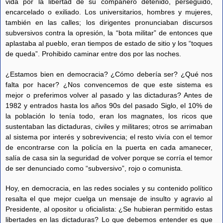
vida por la libertad de su compañero detenido, perseguido,
encarcelado o exiliado. Los universitarios, hombres y mujeres,
también en las calles; los dirigentes pronunciaban discursos
subversivos contra la opresión, la “bota militar” de entonces que
aplastaba al pueblo, eran tiempos de estado de sitio y los “toques
de queda”. Prohibido caminar entre dos por las noches.
¿Estamos bien en democracia? ¿Cómo debería ser? ¿Qué nos
falta por hacer? ¿Nos convencemos de que este sistema es
mejor o preferimos volver al pasado y las dictaduras? Antes de
1982 y entrados hasta los años 90s del pasado Siglo, el 10% de
la población lo tenía todo, eran los magnates, los ricos que
sustentaban las dictaduras, civiles y militares; otros se arrimaban
al sistema por interés y sobrevivencia; el resto vivía con el temor
de encontrarse con la policía en la puerta en cada amanecer,
salía de casa sin la seguridad de volver porque se corría el temor
de ser denunciado como “subversivo”, rojo o comunista.
Hoy, en democracia, en las redes sociales y su contenido político
resalta el que mejor cuelga un mensaje de insulto y agravio al
Presidente, al opositor u oficialista: ¿Se hubieran permitido estas
libertades en las dictaduras? Lo que debemos entender es que