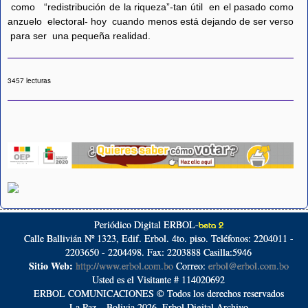
como “redistribución de la riqueza”-tan útil en el pasado como
anzuelo electoral- hoy cuando menos está dejando de ser verso
para ser una pequeña realidad.
3457 lecturas
Periódico Digital ERBOL-
beta 2
Calle Ballivián Nº 1323, Edif. Erbol. 4to. piso. Teléfonos: 2204011 -
2203650 - 2204498. Fax: 2203888 Casilla:5946
Sitio Web:
http://www.erbol.com.bo
Correo:
erbol@erbol.com.bo
Usted es el Visitante # 114020692
ERBOL COMUNICACIONES © Todos los derechos reservados
La Paz – Bolivia 2026. Erbol Digital Archivo