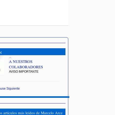
N
.-.
A NUESTROS
COLABORADORES
AVISO IMPORTANTE
ause
Siguiente
os artículos más leídos de Marcelo Arce