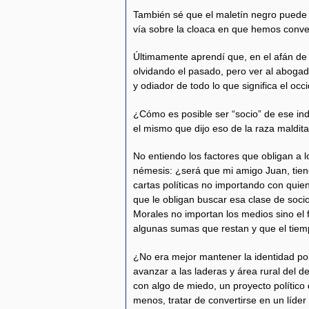
También sé que el maletín negro puede 
vía sobre la cloaca en que hemos conve
Últimamente aprendí que, en el afán de
olvidando el pasado, pero ver al abogado
y odiador de todo lo que significa el o
¿Cómo es posible ser “socio” de ese indi
el mismo que dijo eso de la raza maldit
No entiendo los factores que obligan a 
némesis: ¿será que mi amigo Juan, tiene
cartas políticas no importando con quien
que le obligan buscar esa clase de socio
Morales no importan los medios sino el f
algunas sumas que restan y que el tiempo
¿No era mejor mantener la identidad polí
avanzar a las laderas y área rural del
con algo de miedo, un proyecto político
menos, tratar de convertirse en un líde