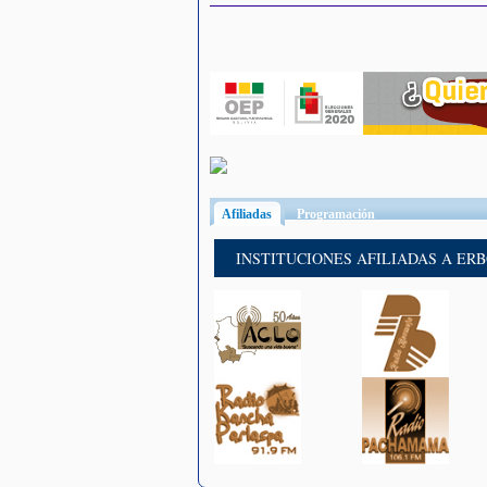
Afiliadas
(solapa activa)
Programación
INSTITUCIONES AFILIADAS A ER