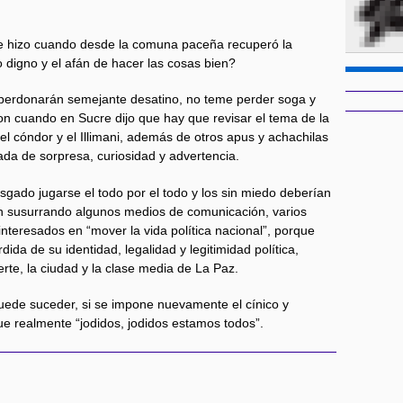
ue hizo cuando desde la comuna paceña recuperó la
jo digno y el afán de hacer las cosas bien?
 perdonarán semejante desatino, no teme perder soga y
ron cuando en Sucre dijo que hay que revisar el tema de la
a, el cóndor y el Illimani, además de otros apus y achachilas
ada de sorpresa, curiosidad y advertencia.
gado jugarse el todo por el todo y los sin miedo deberían
tán susurrando algunos medios de comunicación, varios
 interesados en “mover la vida política nacional”, porque
ida de su identidad, legalidad y legitimidad política,
te, la ciudad y la clase media de La Paz.
puede suceder, si se impone nuevamente el cínico y
e realmente “jodidos, jodidos estamos todos”.