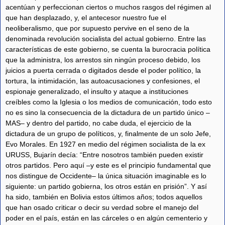
acentúan y perfeccionan ciertos o muchos rasgos del régimen al
que han desplazado, y, el antecesor nuestro fue el
neoliberalismo, que por supuesto pervive en el seno de la
denominada revolución socialista del actual gobierno. Entre las
características de este gobierno, se cuenta la burocracia política
que la administra, los arrestos sin ningún proceso debido, los
juicios a puerta cerrada o digitados desde el poder político, la
tortura, la intimidación, las autoacusaciones y confesiones, el
espionaje generalizado, el insulto y ataque a instituciones
creíbles como la Iglesia o los medios de comunicación, todo esto
no es sino la consecuencia de la dictadura de un partido único –
MAS– y dentro del partido, no cabe duda, el ejercicio de la
dictadura de un grupo de políticos, y, finalmente de un solo Jefe,
Evo Morales. En 1927 en medio del régimen socialista de la ex
URUSS, Bujarín decía: “Entre nosotros también pueden existir
otros partidos. Pero aquí –y este es el principio fundamental que
nos distingue de Occidente– la única situación imaginable es lo
siguiente: un partido gobierna, los otros están en prisión”. Y así
ha sido, también en Bolivia estos últimos años; todos aquellos
que han osado criticar o decir su verdad sobre el manejo del
poder en el país, están en las cárceles o en algún cementerio y