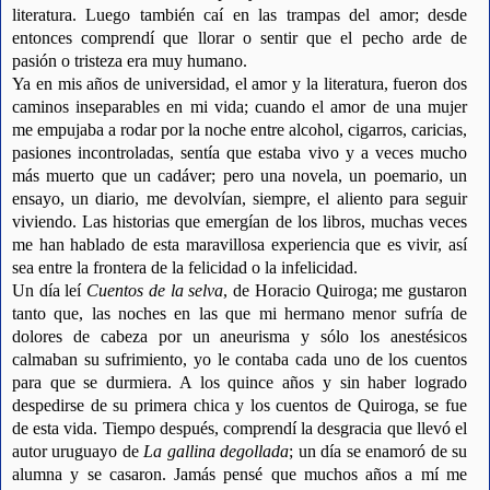
literatura. Luego también caí en las trampas del amor; desde
entonces comprendí que llorar o sentir que el pecho arde de
pasión o tristeza era muy humano.
Ya en mis años de universidad, el amor y la literatura, fueron dos
caminos inseparables en mi vida; cuando el amor de una mujer
me empujaba a rodar por la noche entre alcohol, cigarros, caricias,
pasiones incontroladas, sentía que estaba vivo y a veces mucho
más muerto que un cadáver; pero una novela, un poemario, un
ensayo, un diario, me devolvían, siempre, el aliento para seguir
viviendo. Las historias que emergían de los libros, muchas veces
me han hablado de esta maravillosa experiencia que es vivir, así
sea entre la frontera de la felicidad o la infelicidad.
Un día leí
Cuentos de la selva
, de Horacio Quiroga; me gustaron
tanto que, las noches en las que mi hermano menor sufría de
dolores de cabeza por un aneurisma y sólo los anestésicos
calmaban su sufrimiento, yo le contaba cada uno de los cuentos
para que se durmiera. A los quince años y sin haber logrado
despedirse de su primera chica y los cuentos de Quiroga, se fue
de esta vida. Tiempo después, comprendí la desgracia que llevó el
autor uruguayo de
La gallina degollada
; un día se enamoró de su
alumna y se casaron. Jamás pensé que muchos años a mí me