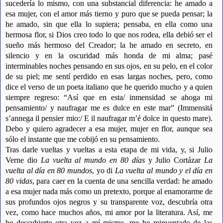
sucedería lo mismo, con una substancial diferencia: he amado a
esa mujer, con el amor más tierno y puro que se pueda pensar; la
he amado, sin que ella lo supiera; pensaba, en ella como una
hermosa flor, si Dios creo todo lo que nos rodea, ella debió ser el
sueño más hermoso del Creador; la he amado en secreto, en
silencio y en la oscuridad más honda de mi alma; pasé
interminables noches pensando en sus ojos, en su pelo, en el color
de su piel; me sentí perdido en esas largas noches, pero, como
dice el verso de un poeta italiano que he querido mucho y a quien
siempre regreso: “Así que en esta/ inmensidad se ahoga mi
pensamiento/ y naufragar me es dulce en este mar” (Immensitá
s’annega il pensier mio:/ E il naufragar m’é dolce in questo mare).
Debo y quiero agradecer a esa mujer, mujer en flor, aunque sea
sólo el instante que me cobijó en su pensamiento.
Tras darle vueltas y vueltas a esta etapa de mi vida, y, si Julio
Verne dio
La vuelta al mundo en 80 días
y Julio Cortázar
La
vuelta al día en 80 mundos
, yo di
La vuelta al mundo y el día en
80 vidas
, para caer en la cuenta de una sencilla verdad: he amado
a esa mujer nada más como un pretexto, porque al enamorarme de
sus profundos ojos negros y su transparente voz, descubría otra
vez, como hace muchos años, mi amor por la literatura. Así, me
he descubierto otra vez a mí mismo, me he reinventado de las