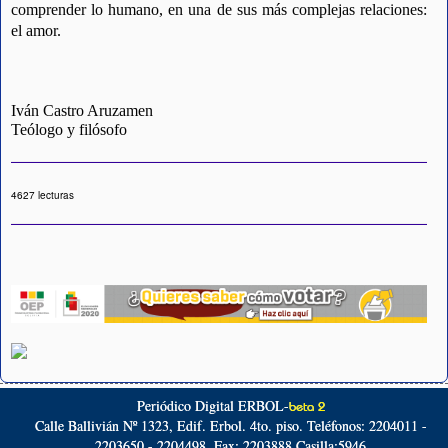
comprender lo humano, en una de sus más complejas relaciones:
el amor.
Iván Castro Aruzamen
Teólogo y filósofo
4627 lecturas
Periódico Digital ERBOL-
beta 2
Calle Ballivián Nº 1323, Edif. Erbol. 4to. piso. Teléfonos: 2204011 -
2203650 - 2204498. Fax: 2203888 Casilla:5946