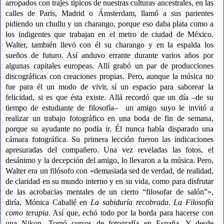
arropados con trajes típicos de nuestras culturas ancestrales, en las
calles de Paris, Madrid o Ámsterdam, llamó a sus parientes
pidiendo un chullu y un charango, porque eso daba plata como a
los indigentes que trabajan en el metro de ciudad de México.
Walter, también llevó con él su charango y en la espalda los
sueños de futuro. Así anduvo errante durante varios años por
algunas capitales europeas. Allí grabó un par de producciones
discográficas con creaciones propias. Pero, aunque la música no
fue para él un modo de vivir, sí un espacio para saborear la
felicidad, si es que ésta existe. Allá recordó que un día –de su
tiempo de estudiante de filosofía– un amigo suyo le invitó a
realizar un trabajo fotográfico en una boda de fin de semana,
porque su ayudante no podía ir. Él nunca había disparado una
cámara fotográfica. Su primera lección fueron las indicaciones
apresuradas del compañero. Una vez reveladas las fotos, el
desánimo y la decepción del amigo, lo llevaron a la música. Pero,
Walter era un filósofo con «demasiada sed de verdad, de realidad,
de claridad en su mundo interno y en su vida, como para disfrutar
de las acrobacias mentales de un cierto “filosofar de salón”»,
diría, Mónica Caballé en
La sabiduría recobrada
.
La Filosofía
como terapia
. Así que, echó todo por la borda para hacerse con
una Nikon. Tomó cursos de fotografía en España. Y desde