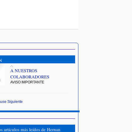
N
.-.
A NUESTROS
COLABORADORES
AVISO IMPORTANTE
ause
Siguiente
os artículos más leídos de Hernan