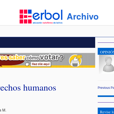
Archivo
OPINIÓ
rechos humanos
Previous
P
a M.
Revise l