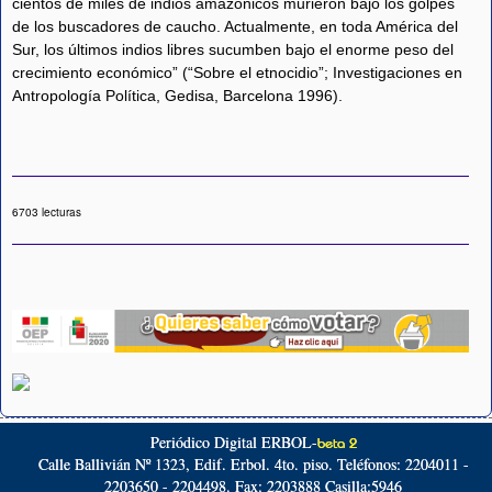
cientos de miles de indios amazónicos murieron bajo los golpes
de los buscadores de caucho. Actualmente, en toda América del
Sur, los últimos indios libres sucumben bajo el enorme peso del
crecimiento económico” (“Sobre el etnocidio”; Investigaciones en
Antropología Política, Gedisa, Barcelona 1996).
6703 lecturas
Periódico Digital ERBOL-
beta 2
Calle Ballivián Nº 1323, Edif. Erbol. 4to. piso. Teléfonos: 2204011 -
2203650 - 2204498. Fax: 2203888 Casilla:5946