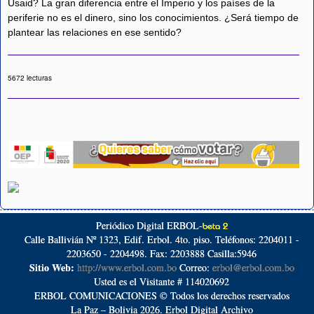
Usaid? La gran diferencia entre el Imperio y los países de la
periferie no es el dinero, sino los conocimientos. ¿Será tiempo de
plantear las relaciones en ese sentido?
5672 lecturas
Periódico Digital ERBOL-
beta 2
Calle Ballivián Nº 1323, Edif. Erbol. 4to. piso. Teléfonos: 2204011 -
2203650 - 2204498. Fax: 2203888 Casilla:5946
Sitio Web:
http://www.erbol.com.bo
Correo:
erbol@erbol.com.bo
Usted es el Visitante # 114020692
ERBOL COMUNICACIONES © Todos los derechos reservados
La Paz – Bolivia 2026. Erbol Digital Archivo