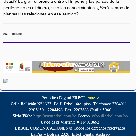
Usaid? La gran diferencia entre el Imperio y los países de la
periferie no es el dinero, sino los conocimientos. ¿Será tiempo de
plantear las relaciones en ese sentido?
5673 lecturas
Periódico Digital ERBOL-
beta 2
Calle Ballivián Nº 1323, Edif. Erbol. 4to. piso. Teléfonos: 2204011 -
2203650 - 2204498. Fax: 2203888 Casilla:5946
Sitio Web:
http://www.erbol.com.bo
Correo:
erbol@erbol.com.bo
Usted es el Visitante # 114020692
ERBOL COMUNICACIONES © Todos los derechos reservados
La Paz – Bolivia 2026. Erbol Digital Archivo