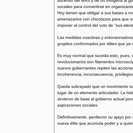
ascenso del MAS y de un indígena al go
sociales para convertirse en organizac
Hoy tienen que obligar a sus bases a ma
amenazarlos con chicotazos para que vo
imponer el control del voto de “sus elec
Las medidas coactivas y extorsionadora
grupitos conformados por élites que ya 
Es muy normal que suceda esto, pues, 
revolucionarios son filamentos microscóp
nuevos gobernantes repiten las acciones
incoherencia, inconsecuencia, privilegio
Queda subrayado que un movimiento soci
lugar de un elemento articulador. La his
sirvieron de base al gobierno actual po
aspiraciones sociales.
Definitivamente, perdieron su ajayu por
nueva élite que acumula poder y a quie