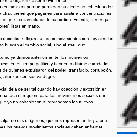
bierno dejaron de ser movimientos
iones masistas porque perdieron su elemento cohesionador.
rchar, tienen que pagarles para asistir a concentraciones,
ten por los candidatos de su partido. Es más, tienen que
tores” listas en mano.
s descritas reflejan que esos movimientos son hoy simples
no buscan el cambio social, sino el statu quo.
como ya dijimos anteriormente, los momentos
icos en el tiempo político y tienden a diluirse cuando los
 de quienes expulsaron del poder: transfugio, corrupción,
s, alianzas con sus verdugos.
al deja de ser tal cuando hay coacción y extorsión en
toria toca el réquiem para los movimientos sociales que
rque ya no cohesionan ni representan las nuevas
 culpa de sus dirigentes, quienes representan hoy a una
nes los nuevos movimientos sociales deben enfrentar.