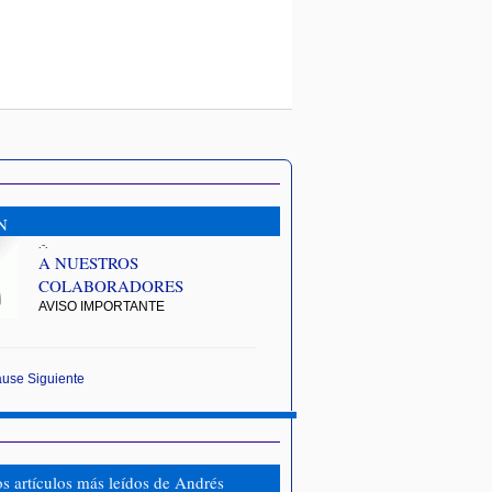
N
.-.
A NUESTROS
COLABORADORES
AVISO IMPORTANTE
ause
Siguiente
os artículos más leídos de Andrés