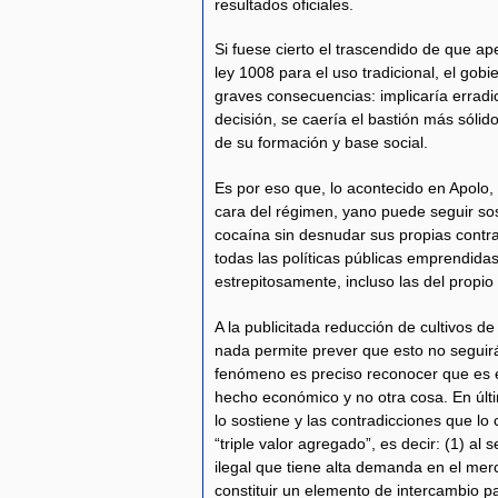
resultados oficiales.
Si fuese cierto el trascendido de que ap
ley 1008 para el uso tradicional, el gob
graves consecuencias: implicaría erradic
decisión, se caería el bastión más sólido
de su formación y base social.
Es por eso que, lo acontecido en Apolo,
cara del régimen, yano puede seguir sos
cocaína sin desnudar sus propias contra
todas las políticas públicas emprendida
estrepitosamente, incluso las del propi
A la publicitada reducción de cultivos d
nada permite prever que esto no seguir
fenómeno es preciso reconocer que es e
hecho económico y no otra cosa. En últi
lo sostiene y las contradicciones que lo
“triple valor agregado”, es decir: (1) al
ilegal que tiene alta demanda en el mer
constituir un elemento de intercambio pa