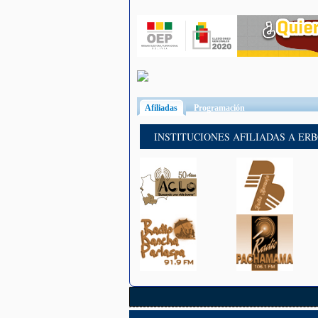
Afiliadas
(solapa activa)
Programación
INSTITUCIONES AFILIADAS A ER