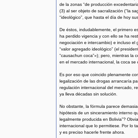
de la zonas “de producción excedentaria 
(3) al ser objeto de sacralización (“la 
“ideológico”, que hasta el día de hoy su
De éstos, indudablemente, el primero es 
ha perdido vigencia y con ello se ha res
negociación e intercambio) e incluso el
“valor agregado ideológico” (el preside
“causachun coca”»); pero, mientras la c
en el mercado internacional, la coca se
Es por eso que coincido plenamente con 
legalización de las drogas arrancaría p
regulación internacional del mercado, re
ya lleva décadas sin solución.
No obstante, la fórmula parece demasi
hipótesis de un sinceramiento interno q
legalmente producida en Bolivia”? Obvi
internacional que lo permitiese. Por lo t
y es preciso hacerle frente ahora.