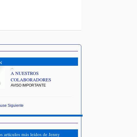
N
.-.
A NUESTROS
COLABORADORES
AVISO IMPORTANTE
ause
Siguiente
os artículos más leídos de Jenny