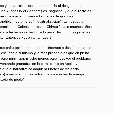
o ya lo anticipamos, se enfrentaría al riesgo de su
los Yungas (y el Chapare) es “sagrada” y que el resto es
er que existe un mercado interno de grandes
andible mediante su “induztrialización” (así rezaba un
Federación de Colonizadores de Chimoré hace muchos años
sta la fecha no se ha logrado pasar las mínimas pruebas
ito. Entonces ¿qué van a hacer?
este país) opinásemos, propusiésemos o deseásemos, es
e escucha a sí mismo y lo más probable es que en pleno
 para minimizar, mucho menos para resolver el problema
eventando granadas en la cara, como en Apolo, y
 que el narcotráfico adquiera ribetes de violencia
co) a ver si entonces volvemos a escuchar la arenga
asada de moda”.