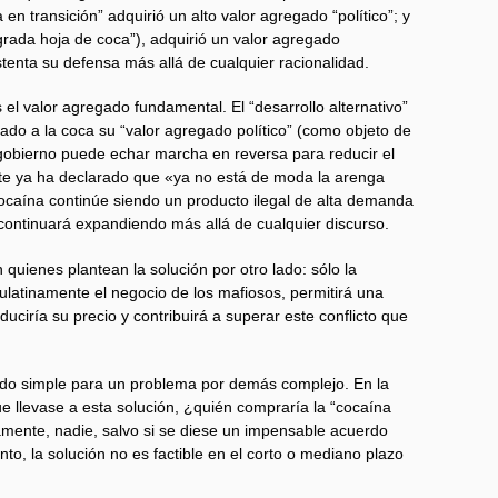
en transición” adquirió un alto valor agregado “político”; y
sagrada hoja de coca”), adquirió un valor agregado
stenta su defensa más allá de cualquier racionalidad.
el valor agregado fundamental. El “desarrollo alternativo”
tado a la coca su “valor agregado político” (como objeto de
 gobierno puede echar marcha en reversa para reducir el
nte ya ha declarado que «ya no está de moda la arenga
ocaína continúe siendo un producto ilegal de alta demanda
 continuará expandiendo más allá de cualquier discurso.
quienes plantean la solución por otro lado: sólo la
aulatinamente el negocio de los mafiosos, permitirá una
duciría su precio y contribuirá a superar este conflicto que
ado simple para un problema por demás complejo. En la
ue llevase a esta solución, ¿quién compraría la “cocaína
amente, nadie, salvo si se diese un impensable acuerdo
anto, la solución no es factible en el corto o mediano plazo