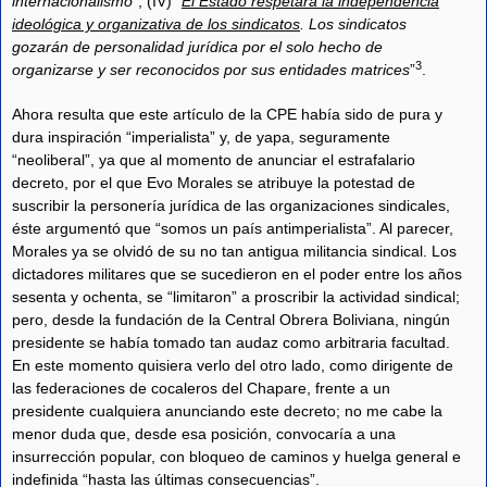
internacionalismo
”; (IV) “
El Estado respetará la independencia
ideológica y organizativa de los sindicatos
. Los sindicatos
gozarán de personalidad jurídica por el solo hecho de
3
organizarse y ser reconocidos por sus entidades matrices
”
.
Ahora resulta que este artículo de la CPE había sido de pura y
dura inspiración “imperialista” y, de yapa, seguramente
“neoliberal”, ya que al momento de anunciar el estrafalario
decreto, por el que Evo Morales se atribuye la potestad de
suscribir la personería jurídica de las organizaciones sindicales,
éste argumentó que “somos un país antimperialista”. Al parecer,
Morales ya se olvidó de su no tan antigua militancia sindical. Los
dictadores militares que se sucedieron en el poder entre los años
sesenta y ochenta, se “limitaron” a proscribir la actividad sindical;
pero, desde la fundación de la Central Obrera Boliviana, ningún
presidente se había tomado tan audaz como arbitraria facultad.
En este momento quisiera verlo del otro lado, como dirigente de
las federaciones de cocaleros del Chapare, frente a un
presidente cualquiera anunciando este decreto; no me cabe la
menor duda que, desde esa posición, convocaría a una
insurrección popular, con bloqueo de caminos y huelga general e
indefinida “hasta las últimas consecuencias”.