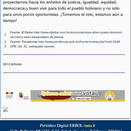
proyectarnos hacia los anhelos de justicia, igualdad, equidad,
democracia y buen vivir para todo el pueblo boliviano y no sólo
para unos pocos oportunistas. ¡Tomemos el reto, estamos aún a
tiempo!
Fuente: El Deber
http://www.eldeber.com.bo/economia/sepa-dicen-cuatro-decretos-
1
del.html
y otros trascendidos de prensa
2
Fuente: Presidencia
http://www.presidencia.gob.bo/fuente/noticia.php?cod=3148
3
CPE, Art. 51, subrayado nuestro.
9213 lecturas
Periódico Digital ERBOL-
beta 2