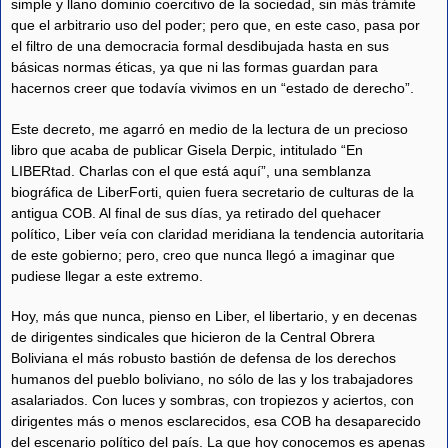
simple y llano dominio coercitivo de la sociedad, sin más trámite
que el arbitrario uso del poder; pero que, en este caso, pasa por
el filtro de una democracia formal desdibujada hasta en sus
básicas normas éticas, ya que ni las formas guardan para
hacernos creer que todavía vivimos en un “estado de derecho”.
Este decreto, me agarró en medio de la lectura de un precioso
libro que acaba de publicar Gisela Derpic, intitulado “En
LIBERtad. Charlas con el que está aquí”, una semblanza
biográfica de LiberForti, quien fuera secretario de culturas de la
antigua COB. Al final de sus días, ya retirado del quehacer
político, Liber veía con claridad meridiana la tendencia autoritaria
de este gobierno; pero, creo que nunca llegó a imaginar que
pudiese llegar a este extremo.
Hoy, más que nunca, pienso en Liber, el libertario, y en decenas
de dirigentes sindicales que hicieron de la Central Obrera
Boliviana el más robusto bastión de defensa de los derechos
humanos del pueblo boliviano, no sólo de las y los trabajadores
asalariados. Con luces y sombras, con tropiezos y aciertos, con
dirigentes más o menos esclarecidos, esa COB ha desaparecido
del escenario político del país. La que hoy conocemos es apenas