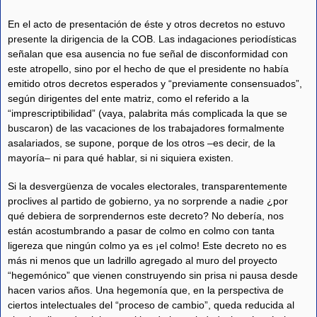
En el acto de presentación de éste y otros decretos no estuvo
presente la dirigencia de la COB. Las indagaciones periodísticas
señalan que esa ausencia no fue señal de disconformidad con
este atropello, sino por el hecho de que el presidente no había
emitido otros decretos esperados y “previamente consensuados”,
según dirigentes del ente matriz, como el referido a la
“imprescriptibilidad” (vaya, palabrita más complicada la que se
buscaron) de las vacaciones de los trabajadores formalmente
asalariados, se supone, porque de los otros –es decir, de la
mayoría– ni para qué hablar, si ni siquiera existen.
Si la desvergüenza de vocales electorales, transparentemente
proclives al partido de gobierno, ya no sorprende a nadie ¿por
qué debiera de sorprendernos este decreto? No debería, nos
están acostumbrando a pasar de colmo en colmo con tanta
ligereza que ningún colmo ya es ¡el colmo! Este decreto no es
más ni menos que un ladrillo agregado al muro del proyecto
“hegemónico” que vienen construyendo sin prisa ni pausa desde
hacen varios años. Una hegemonía que, en la perspectiva de
ciertos intelectuales del “proceso de cambio”, queda reducida al