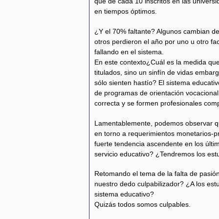
que de cada 10 inscritos en las univers
en tiempos óptimos.
¿Y el 70% faltante? Algunos cambian de
otros perdieron el año por uno u otro 
fallando en el sistema.
En este contexto¿Cuál es la medida que
titulados, sino un sinfín de vidas embar
sólo sienten hastío? El sistema educati
de programas de orientación vocacional
correcta y se formen profesionales compr
Lamentablemente, podemos observar que 
en torno a requerimientos monetarios-p
fuerte tendencia ascendente en los últi
servicio educativo? ¿Tendremos los estu
Retomando el tema de la falta de pasión
nuestro dedo culpabilizador? ¿A los est
sistema educativo?
Quizás todos somos culpables.