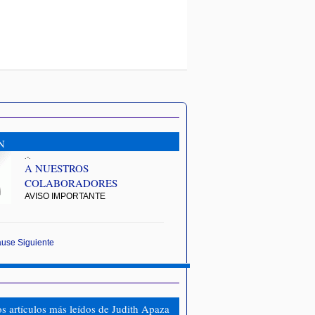
N
.-.
A NUESTROS
COLABORADORES
AVISO IMPORTANTE
ause
Siguiente
os artículos más leídos de Judith Apaza