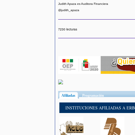
Judith Apaza es Auditora Financiera
@judith_apaza
7230 lecturas
Afiliadas
(solapa activa)
Programación
INSTITUCIONES AFILIADAS A ER