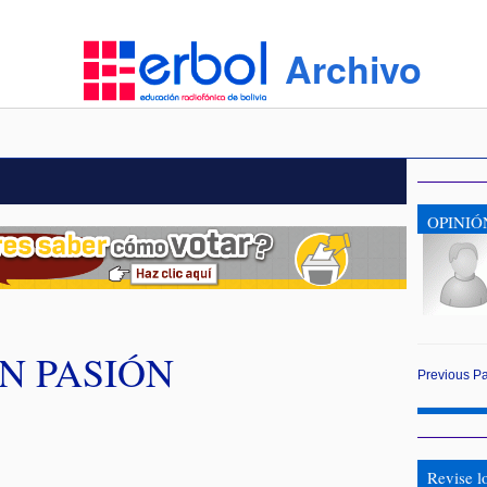
Archivo
OPINIÓ
N PASIÓN
Previous
P
s
Revise l