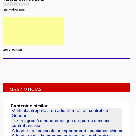
sin votos aún
2902 lecturas
MÁS NOTICIAS
Contenido similar
Vehículo atropelló a un aduanero en un control en
Guaqui
Turba agredió a aduaneros que atraparon a camión
contrabandista
Aduanero extorsionaba a importador de camiones chinos
Aduana revela la empresa que trajo el Lamborghini