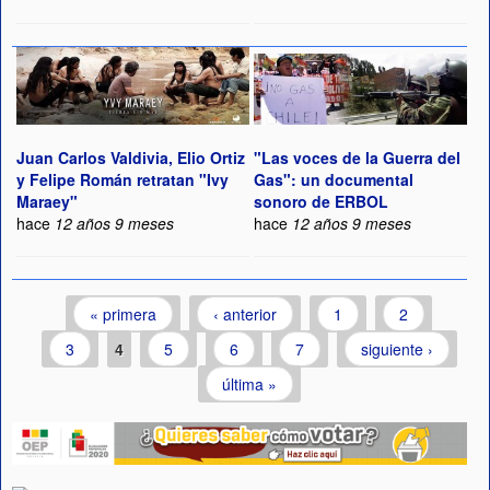
Juan Carlos Valdivia, Elio Ortiz
"Las voces de la Guerra del
y Felipe Román retratan "Ivy
Gas": un documental
Maraey"
sonoro de ERBOL
hace
12 años 9 meses
hace
12 años 9 meses
Páginas
« primera
‹ anterior
1
2
3
4
5
6
7
siguiente ›
última »