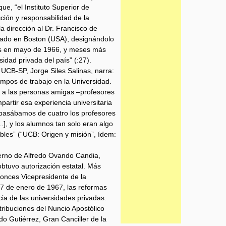
e, “el Instituto Superior de
ión y responsabilidad de la
dirección al Dr. Francisco de
ado en Boston (USA), designándolo
ases en mayo de 1966, y meses más
sidad privada del país” (:27).
 UCB-SP, Jorge Siles Salinas, narra:
mpos de trabajo en la Universidad.
 a las personas amigas –profesores
artir esa experiencia universitaria
 pasábamos de cuatro los profesores
…], y los alumnos tan solo eran algo
bles” (“UCB: Origen y misión”, ídem:
ierno de Alfredo Ovando Candia,
obtuvo autorización estatal. Más
tonces Vicepresidente de la
 17 de enero de 1967, las reformas
cia de las universidades privadas.
tribuciones del Nuncio Apostólico
 Gutiérrez, Gran Canciller de la