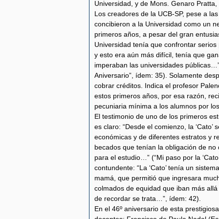
Universidad, y de Mons. Genaro Pratta, 
Los creadores de la UCB-SP, pese a las
concibieron a la Universidad como un ne
primeros años, a pesar del gran entusia
Universidad tenía que confrontar serios
y esto era aún más difícil, tenía que g
imperaban las universidades públicas…” 
Aniversario”, ídem: 35). Solamente des
cobrar créditos. Indica el profesor Pale
estos primeros años, por esa razón, reci
pecuniaria mínima a los alumnos por los
El testimonio de uno de los primeros est
es claro: “Desde el comienzo, la ‘Cato’ 
económicas y de diferentes estratos y r
becados que tenían la obligación de no
para el estudio…” (“Mi paso por la ‘Cat
contundente: “La ‘Cato’ tenía un sistem
mamá, que permitió que ingresara much
colmados de equidad que iban más allá d
de recordar se trata…”, ídem: 42).
En el 46º aniversario de esta prestigios
docentes: Francisco de Paula Nadal (Eco