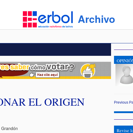
Archivo
OPINIÓ
ONAR EL ORIGEN
Previous
P
a Grandón
Revise l