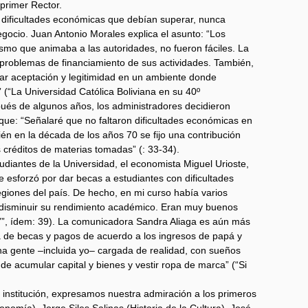
primer Rector.
 dificultades económicas que debían superar, nunca
gocio. Juan Antonio Morales explica el asunto: “Los
smo que animaba a las autoridades, no fueron fáciles. La
 problemas de financiamiento de sus actividades. También,
anar aceptación y legitimidad en un ambiente donde
(“La Universidad Católica Boliviana en su 40º
pués de algunos años, los administradores decidieron
nque: “Señalaré que no faltaron dificultades económicas en
én en la década de los años 70 se fijo una contribución
 créditos de materias tomadas” (: 33-34).
udiantes de la Universidad, el economista Miguel Urioste,
se esforzó por dar becas a estudiantes con dificultades
egiones del país. De hecho, en mi curso había varios
 disminuir su rendimiento académico. Eran muy buenos
o’”, ídem: 39). La comunicadora Sandra Aliaga es aún más
a de becas y pagos de acuerdo a los ingresos de papá y
a gente –incluida yo– cargada de realidad, con sueños
e acumular capital y bienes y vestir ropa de marca” (“Si
a institución, expresamos nuestra admiración a los primeros
nomía), Jorge Siles Salinas (Historia de la Cultura), José