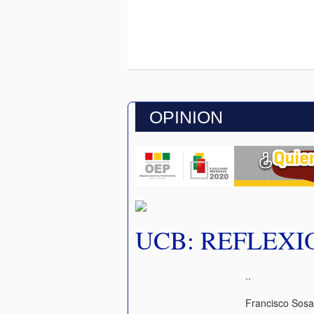
OPINION
UCB: REFLEXI
..
Francisco Sos