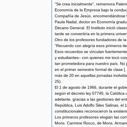
“Se crea inicialmente”, rememora Palenqu
Economía de la Empresa bajo la conducc
Compañía de Jesús, encomendándose la 
Paula Nadal, doctor en Economía gradu
Decano General. El Instituto inició cl
tarde se convertiría en la primera univer
Otro de los profesores fundadores de la
“Recuerdo con alegría esos primeros tie
Esos recuerdos se vinculan fuertemente
y estudiantes– con quienes me tocó comp
tan prometedora para nuestro país. No
en el primer semestre formal de clase [
más de 20 en aquellas jornadas inolvida
25).
El 1 de agosto de 1966, durante el gob
según el decreto ley 07745, la Católica 
adelante, gracias a las gestiones del en
República, Luis Adolfo Siles Salinas, el
constitucionales reconocieron la existen
Los primeros profesores elogian las con
Mons. Carmine Rocco, de Mons. Armando