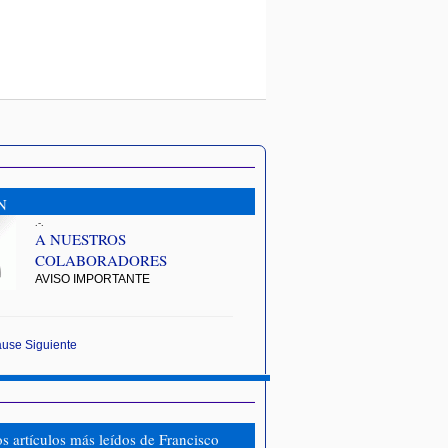
N
.-.
A NUESTROS
COLABORADORES
AVISO IMPORTANTE
ause
Siguiente
os artículos más leídos de Francisco