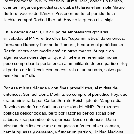
Posteriormente, la ADN controló Última Hora, donde un tiempo,
cuentan algunos periodistas, dictaba titulares el sensible Mauro
Bertero, vocero de Bánzer. Posteriormente, el partido de la
flechita compró Radio Libertad. Hoy no le queda ni la sigla.
En la década del 90, un grupo de empresarios gonistas
vinculados al MNR, entre ellos los “superministros” de entonces,
Fernando Illanes y Fernando Romero, fundaron el periódico La
Razón. Ahora este medio está en otras manos. Aunque en
algunas ocasiones dijeron que Unitel era emenerrista, no se
pudo comprobar la pertenencia a un militante de ese partido. Hoy
el partido de la Revolución no controla ni un anuario, salvo que
resucite La Calle.
Por esa misma década y con fines proselitistas, el mirista de
entonces, Samuel Doria Medina, se compró el periódico Hoy, que
era administrado por Carlos Serrate Reich, jefe de Vanguardia
Revolucionaria 9 de Abril, una escisión del MNR. Por razones
políticas desconocidas, pero por razones periodísticas bien
sabidas, ese periódico desapareció. Desde entonces, Doria
Medina, decidió dedicarse a negocios más rentables: comida,
hamburguesas y cemento, y fundar un partido, Unidad Nacional