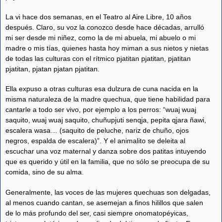
La vi hace dos semanas, en el Teatro al Aire Libre, 10 años
después. Claro, su voz la conozco desde hace décadas, arrulló
mi ser desde mi niñez, como la de mi abuela, mi abuelo o mi
madre o mis tías, quienes hasta hoy miman a sus nietos y nietas
de todas las culturas con el rítmico pjatitan pjatitan, pjatitan
pjatitan, pjatan pjatan pjatitan.
Ella expuso a otras culturas esa dulzura de cuna nacida en la
misma naturaleza de la madre quechua, que tiene habilidad para
cantarle a todo ser vivo, por ejemplo a los perros: “wuaj wuaj
saquito, wuaj wuaj saquito, chuñupjuti senqja, pepita qjara ñawi,
escalera wasa… (saquito de peluche, nariz de chuño, ojos
negros, espalda de escalera)”. Y el animalito se deleita al
escuchar una voz maternal y danza sobre dos patitas intuyendo
que es querido y útil en la familia, que no sólo se preocupa de su
comida, sino de su alma.
Generalmente, las voces de las mujeres quechuas son delgadas,
al menos cuando cantan, se asemejan a finos hilillos que salen
de lo más profundo del ser, casi siempre onomatopéyicas,