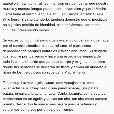
atabal o timbal, guitarra). Su intención era demostrar que nuestra
música y nuestra lengua pueden ser universales y que la Madre
Tierra tiene el mismo lenguaje aquí, en Europa, en África, Asia.
¡Y lo logró! Y sin pretenderlo, también demostró que el mestizaje
no significa pérdida de identidad, sino convivencia con otras
culturas, preservando raíces.
Su voz es como un bálsamo que alivia el dolor del alma quemada
por el cambio climático, el desarrollismo, el capitalismo
depredador de parques naturales y falsos discursos. Su delgada
voz recorre por tus venas y hace una especie de limpieza de
toda la contaminación que porta tu cuerpo y oxigena tu cerebro,
donde tus neuronas se declaran de fiesta y arman un alboroto al
ritmo de los melodiosos sonidos de la Madre Tierra.
Taquirikuy, Luzmila, ujsitituwuan, ama wuaqjaspalla, ama
wuaqjachispalla. Chay pesqjo jina pauwuanapaj, jina patata,
patata, nimayqjaj uraqjamunapaj. Canta, Luzmila, como cuando
te encarnas en un águila y vuelas tan alto, tan alto como nuestro
pueblo, desde dónde nunca más bajará porque volamos y
volaremos como vos por el resto del tiempo.