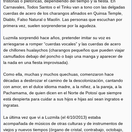
tristonas o pletóricas, dependiendo del tiempo y la fiesta. En
Carnavales, Todos Santos o el Tinku van a tono con las delgadas
cuerdas de acero de los charangos afinados en Quinsa Temple,
Diablo, Falso Natural o Maolín. Las personas que escuchan por
primera vez, suelen sorprenderse por la agudeza.
Luzmila sorprendió hace años, pretender imitar su voz es
arriesgarse a romper “cuerdas vocales” y las cuerdas de acero
de chillones hualaychos (charangos pequeños que pueden viajar
camuflados debajo del poncho o bajo una manga y aparecer de
la nada en una fiesta improvisada).
Como ella, muchas y muchos quechuas, comenzaron hace
décadas a desbrozar el camino de la descolonización, cantando
con amor, en el dulce idioma madre, a la niñez, a la pareja, a la
Pachamama, de quien dicen en el Norte de Potosí que siempre
está despierta para cuidar a sus hijos e hijas así sean ingratos e
ingratas.
La última vez que vi a Luzmila (el 4/10/2013) estaba
acompañada de músicos de otras culturas y de instrumentos de
viejos y nuevos tiempos (órgano de cristal, contrabajo, octobajo,