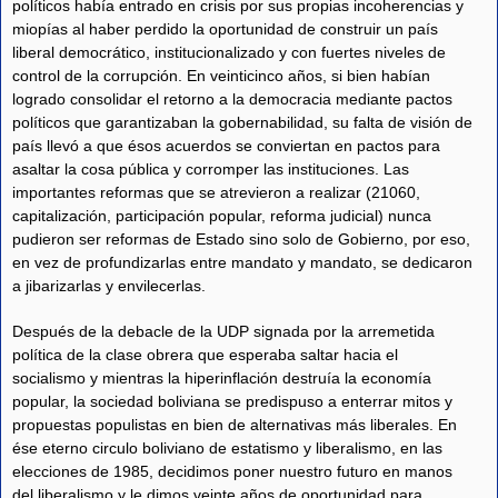
políticos había entrado en crisis por sus propias incoherencias y
miopías al haber perdido la oportunidad de construir un país
liberal democrático, institucionalizado y con fuertes niveles de
control de la corrupción. En veinticinco años, si bien habían
logrado consolidar el retorno a la democracia mediante pactos
políticos que garantizaban la gobernabilidad, su falta de visión de
país llevó a que ésos acuerdos se conviertan en pactos para
asaltar la cosa pública y corromper las instituciones. Las
importantes reformas que se atrevieron a realizar (21060,
capitalización, participación popular, reforma judicial) nunca
pudieron ser reformas de Estado sino solo de Gobierno, por eso,
en vez de profundizarlas entre mandato y mandato, se dedicaron
a jibarizarlas y envilecerlas.
Después de la debacle de la UDP signada por la arremetida
política de la clase obrera que esperaba saltar hacia el
socialismo y mientras la hiperinflación destruía la economía
popular, la sociedad boliviana se predispuso a enterrar mitos y
propuestas populistas en bien de alternativas más liberales. En
ése eterno circulo boliviano de estatismo y liberalismo, en las
elecciones de 1985, decidimos poner nuestro futuro en manos
del liberalismo y le dimos veinte años de oportunidad para