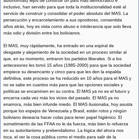
autonomías) lejos de construir un país más democrático e
inclusivo, han servido para que toda la institucionalidad esté al
servicio de construir y consolidar el poder absoluto del MAS. La
persecución y encarcelamiento a sus opositores, consentida
años atrás, hoy es vista como abuso e intolerancia que solo lleva
más odio y división entre los bolivianos.
El MAS, muy rápidamente, ha entrado en una espiral de
desgaste y alejamiento de la sociedad en un proceso similar al
que, en su momento, entraron los partidos liberales. Si a los
antecesores les tomó 15 años (1985-2000) para que la sociedad
empiece su desencanto y cinco para que les den la espalda
definitiva, este proceso se ha reducido en 10 años para el MAS y
no se sabe en cuantos más para que las opciones sociales y
políticas se encaminen en su contra. El MAS ya no es el futuro y
encarna cada vez más los vicios del pasado. El MAS ya no
enamora, más bien infunde miedo. El MAS ilusionaba, hoy asusta
porque los espejos de Venezuela y Brasil, están rotos y ningún
boliviano desearía hacer colas para tener papel higiénico. El
sometimiento de las FFAA no le da fuerza, más bien lo refuerza
en su autoritarismo y prebendalismo. La lógica del ahora nos
toca, el ver la cosa pública como el medio para salir de la