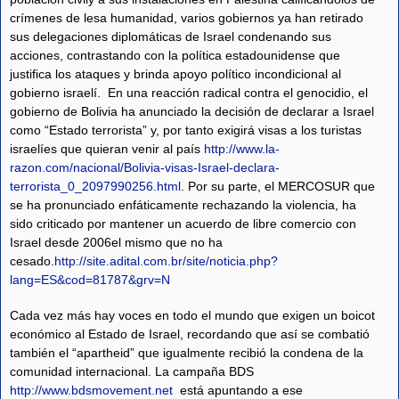
crímenes de lesa humanidad, varios gobiernos ya han retirado
sus delegaciones diplomáticas de Israel condenando sus
acciones, contrastando con la política estadounidense que
justifica los ataques y brinda apoyo político incondicional al
gobierno israelí. En una reacción radical contra el genocidio, el
gobierno de Bolivia ha anunciado la decisión de declarar a Israel
como “Estado terrorista” y, por tanto exigirá visas a los turistas
israelíes que quieran venir al país
http://www.la-
razon.com/nacional/Bolivia-visas-Israel-declara-
terrorista_0_2097990256.html
. Por su parte, el MERCOSUR que
se ha pronunciado enfáticamente rechazando la violencia, ha
sido criticado por mantener un acuerdo de libre comercio con
Israel desde 2006el mismo que no ha
cesado.
http://site.adital.com.br/site/noticia.php?
lang=ES&cod=81787&grv=N
Cada vez más hay voces en todo el mundo que exigen un boicot
económico al Estado de Israel, recordando que así se combatió
también el “apartheid” que igualmente recibió la condena de la
comunidad internacional. La campaña BDS
http://www.bdsmovement.net
está apuntando a ese