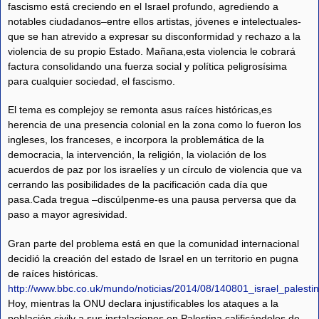
fascismo está creciendo en el Israel profundo, agrediendo a
notables ciudadanos–entre ellos artistas, jóvenes e intelectuales-
que se han atrevido a expresar su disconformidad y rechazo a la
violencia de su propio Estado. Mañana,esta violencia le cobrará
factura consolidando una fuerza social y política peligrosísima
para cualquier sociedad, el fascismo.
El tema es complejoy se remonta asus raíces históricas,es
herencia de una presencia colonial en la zona como lo fueron los
ingleses, los franceses, e incorpora la problemática de la
democracia, la intervención, la religión, la violación de los
acuerdos de paz por los israelíes y un círculo de violencia que va
cerrando las posibilidades de la pacificación cada día que
pasa.Cada tregua –discúlpenme-es una pausa perversa que da
paso a mayor agresividad.
Gran parte del problema está en que la comunidad internacional
decidió la creación del estado de Israel en un territorio en pugna
de raíces históricas.
http://www.bbc.co.uk/mundo/noticias/2014/08/140801_israel_palesti
Hoy, mientras la ONU declara injustificables los ataques a la
población civily a sus instalaciones en Palestina calificándolos de