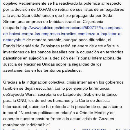
objetivo.Recientemente se ha reactivado la polémica al respecto
por la decisión de OXFAM de retirar de sus listas de embajadores
a la actriz ScarlettJohanson que hizo propaganda por Soda
Stream,una empresa de bebidas israelí en Cisjordania
ocupada.
http://www.publico.es/internacional/500712/la-campana-
de-boicot-contra-las-empresas-israelies-comienza-a-inquietar-a-
netanyahuY
de manera notable, aunque poco difundida, el
Fondo Holandés de Pensiones retiró en enero de este año sus
inversiones de los bancos israelíes por la ocupación en territorios
palestinos en sujeción a la decisión del Tribunal Internacional de
Justicia de Naciones Unidas sobre la ilegalidad de los
asentamientos en los territorios palestinos.
Gracias a la indignación colectiva, crisis internas en los gobiernos
también se dejan escuchar, como por ejemplo la renuncia
deSayeeda Warsi, secretaria de Estado del Gobierno británico
para la ONU, los derechos humanos y la Corte de Justicia
Internacional, quien se ha referido a la posición de su país como
inmoral: “Nuestras políticas en relación a Oriente Medio y en
concreto nuestra postura frente a la actual crisis de Gaza es
moralmente indefendible”.