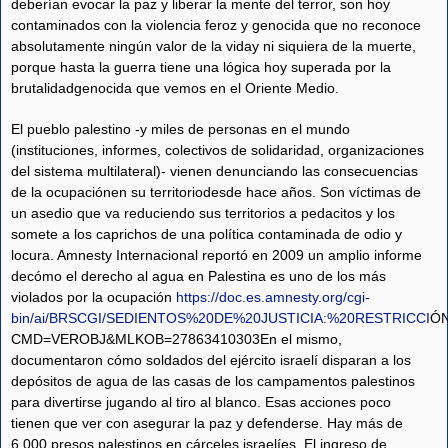
deberían evocar la paz y liberar la mente del terror, son hoy
contaminados con la violencia feroz y genocida que no reconoce
absolutamente ningún valor de la viday ni siquiera de la muerte,
porque hasta la guerra tiene una lógica hoy superada por la
brutalidadgenocida que vemos en el Oriente Medio.
El pueblo palestino -y miles de personas en el mundo
(instituciones, informes, colectivos de solidaridad, organizaciones
del sistema multilateral)- vienen denunciando las consecuencias
de la ocupaciónen su territoriodesde hace años. Son víctimas de
un asedio que va reduciendo sus territorios a pedacitos y los
somete a los caprichos de una política contaminada de odio y
locura. Amnesty Internacional reportó en 2009 un amplio informe
decómo el derecho al agua en Palestina es uno de los más
violados por la ocupación
https://doc.es.amnesty.org/cgi-
bin/ai/BRSCGI/SEDIENTOS%20DE%20JUSTICIA:%20RESTRICCI
Ó
CMD=VEROBJ&MLKOB=27863410303En el mismo,
documentaron cómo soldados del ejército israelí disparan a los
depósitos de agua de las casas de los campamentos palestinos
para divertirse jugando al tiro al blanco. Esas acciones poco
tienen que ver con asegurar la paz y defenderse. Hay más de
6.000 presos palestinos en cárceles israelíes. El ingreso de