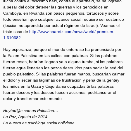
lucha contra el fascismo nazi, contra el apartheid, se ha logrado
a pesar del dolor detener las guerras y los genocidios en
Camboya, en Rwanda;son pasos pequeños, tortuosos y sobre
todo enseñan que cualquier avance social requiere ser sostenido
(lección no aprendida por actual régimen de Israel). Veamos el
triste caso de
http://www.haaretz.com/news/world/.premium-
1.610682
Hay esperanza, porque el mundo entero se ha pronunciado por
la Pazen Palestina en las calles, con palabras. Si las palabras
fueran rosas, habrían llegado ya a alguna tumba, si las palabras
fueran agua llenarían los pozos destruidos para saciar la sed del
pueblo palestino. Si las palabras fueran manos, buscarían calmar
el dolor y secar las lágrimas de frustración y pena de la gentey
los niños en la Gaza y Cisjordania ocupadas.Si las palabras
fueran deseos y los deseos fuesen acciones, podríancurar el
dolor y transformar este mundo.
Hoytod@s somos Palestina…
La Paz, Agosto de 2014
La autora es psicóloga social boliviana.