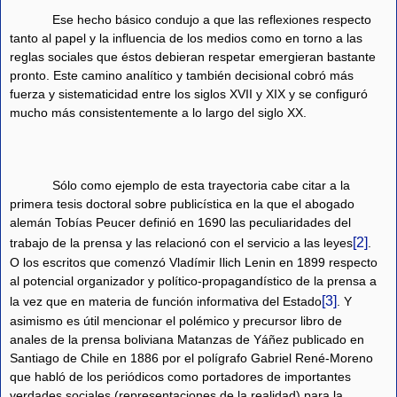
Ese hecho básico condujo a que las reflexiones respecto
tanto al papel y la influencia de los medios como en torno a las
reglas sociales que éstos debieran respetar emergieran bastante
pronto. Este camino analítico y también decisional cobró más
fuerza y sistematicidad entre los siglos XVII y XIX y se configuró
mucho más consistentemente a lo largo del siglo XX.
Sólo como ejemplo de esta trayectoria cabe citar a la
primera tesis doctoral sobre publicística en la que el abogado
alemán Tobías Peucer definió en 1690 las peculiaridades del
[2]
trabajo de la prensa y las relacionó con el servicio a las leyes
.
O los escritos que comenzó Vladímir Ilich Lenin en 1899 respecto
al potencial organizador y político-propagandístico de la prensa a
[3]
la vez que en materia de función informativa del Estado
. Y
asimismo es útil mencionar el polémico y precursor libro de
anales de la prensa boliviana Matanzas de Yáñez publicado en
Santiago de Chile en 1886 por el polígrafo Gabriel René-Moreno
que habló de los periódicos como portadores de importantes
verdades sociales (representaciones de la realidad) para la