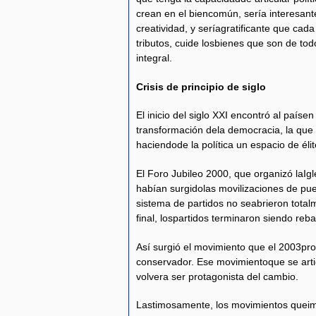
crean en el biencomún, sería interesant
creatividad, y seríagratificante que ca
tributos, cuide losbienes que son de to
integral.
Crisis de principio de siglo
El inicio del siglo XXI encontró al país
transformación dela democracia, la que 
haciendode la política un espacio de éli
El Foro Jubileo 2000, que organizó laIg
habían surgidolas movilizaciones de pue
sistema de partidos no seabrieron total
final, lospartidos terminaron siendo reb
Así surgió el movimiento que el 2003pr
conservador. Ese movimientoque se artic
volvera ser protagonista del cambio.
Lastimosamente, los movimientos queimp