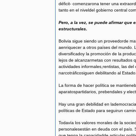
déficit- comenzarona tener una extraordi
tanto en el niveldel gobierno central c
Pero, a la vez, se puede afirmar que
estructurales.
Bolivia sigue siendo un proveedorde ma
aenriquecer a otros países del mundo.
diversificadoy la promoción de la prod
lejos de alcanzarmetas con resultados 
actividades informales,rentistas, las del
narcotráficosiguen debilitando al Estado
La forma de hacer política se mantieneba
aparatospartidarios, prebendales y elect
Hay una gran debilidad en lademocracia
políticas de Estado para seguirun camin
Todavía los valores morales de la socie
personalesestán en deuda con el país. 
que tenga la capacidadde articular polí