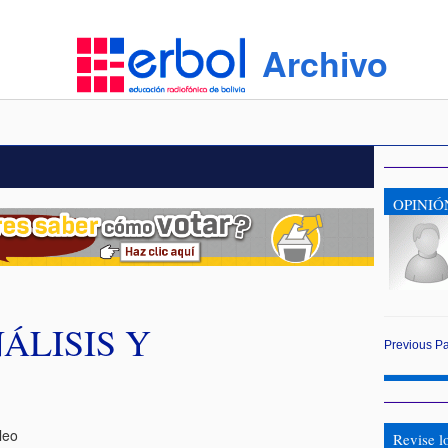
Archivo
OPINIÓ
ÁLISIS Y
Previous
P
leo
Revise l