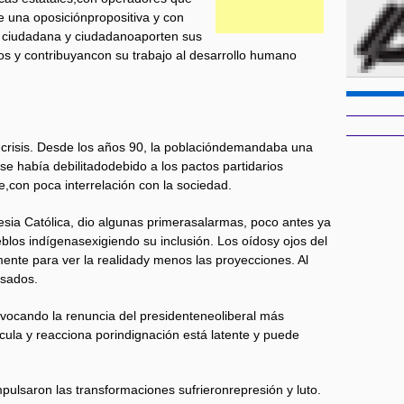
e una oposiciónpropositiva y con
da ciudadana y ciudadanoaporten sus
dos y contribuyancon su trabajo al desarrollo humano
en crisis. Desde los años 90, la poblacióndemandaba una
se había debilitadodebido a los pactos partidarios
te,con poca interrelación con la sociedad.
lesia Católica, dio algunas primerasalarmas, poco antes ya
blos indígenasexigiendo su inclusión. Los oídosy ojos del
mente para ver la realidady menos las proyecciones. Al
asados.
ovocando la renuncia del presidenteneoliberal más
ula y reacciona porindignación está latente y puede
ulsaron las transformaciones sufrieronrepresión y luto.