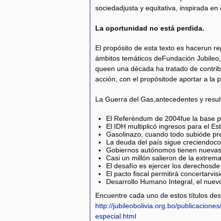
sociedadjusta y equitativa, inspirada en
La oportunidad no está perdida.
El propósito de esta texto es hacerun r
ámbitos temáticos deFundación Jubileo, 
queen una década ha tratado de contribui
acción, con el propósitode aportar a la
La Guerra del Gas,antecedentes y resul
El Referéndum de 2004fue la base p
El IDH multiplicó ingresos para el Es
Gasolinazo, cuando todo subióde pre
La deuda del país sigue creciendoc
Gobiernos autónomos tienen nuevas
Casi un millón salieron de la extrem
El desafío es ejercer los derechosde 
El pacto fiscal permitirá concertarvis
Desarrollo Humano Integral, el nue
Encuentre cada uno de estos títulos des
http://jubileobolivia.org.bo/publicaciones
especial.html