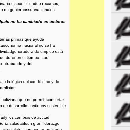
naria disponibilidadde recursos,
omo en gobiernossubnacionales.
 elpaís no ha cambiado en ámbitos
terias primas que ayuda
 Laeconomía nacional no se ha
uctividadgeneradora de empleo está
que durenen el tiempo. Las
 contrabando y del
.
jo la lógica del caudillismo y de
oralistas.
 boliviana que no permiteconcertar
o de desarrollo continuoy sostenible.
dady los cambios de actitud
Sería saludableun gran liderazgo
ticas estatales,con operadores que