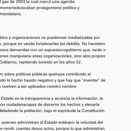
el gas de 2003,la cual marcó una agenda
 momentobuscaban protagonismo político y
lmandatario.
blos y organizaciones no puedenser mediatizadas por
, porque en vezde fortalecerlas las debilita. No hacebien
andosus demandas con un supuestocogobierno que, tarde o
enes manipulana estas organizaciones, sino alos propios
Gobierno, repitiendo lovivido en los años 52.
vo sobre políticas públicas quehaya contribuido al
odo lo hecho hasido negativo y que hay que “inventar” de
 vuelven a ser aplicados conotro nombre.
Estado es la transparencia y accesoa la información, la
n ciudadanacapaz de discernir los hechos y elevarla
idadesde la población, bajo el espíritude la Constitución.
 quienes administran el Estado estánpor la voluntad del
 de rendir cuentas desus actos, porque lo que administran