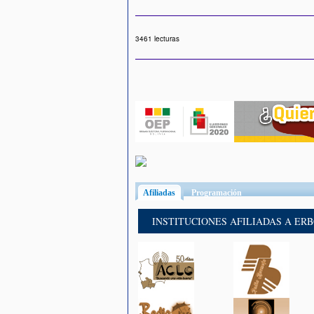
3461 lecturas
Afiliadas
(solapa activa)
Programación
INSTITUCIONES AFILIADAS A ER