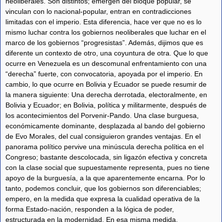
neoliberales. Son distintos; emergen del bloque popular, se
vinculan con lo nacional-popular, entran en contradicciones
limitadas con el imperio. Esta diferencia, hace ver que no es lo
mismo luchar contra los gobiernos neoliberales que luchar en el
marco de los gobiernos “progresistas”. Además, dijimos que es
diferente un contexto de otro, una coyuntura de otra. Que lo que
ocurre en Venezuela es un descomunal enfrentamiento con una
“derecha” fuerte, con convocatoria, apoyada por el imperio. En
cambio, lo que ocurre en Bolivia y Ecuador se puede resumir de
la manera siguiente: Una derecha derrotada, electoralmente, en
Bolivia y Ecuador; en Bolivia, política y militarmente, después de
los acontecimientos del Porvenir-Pando. Una clase burguesa,
económicamente dominante, desplazada al bando del gobierno
de Evo Morales, del cual consiguieron grandes ventajas. En el
panorama político pervive una minúscula derecha política en el
Congreso; bastante descolocada, sin ligazón efectiva y concreta
con la clase social que supuestamente representa, pues no tiene
apoyo de la burguesía, a la que aparentemente encarna. Por lo
tanto, podemos concluir, que los gobiernos son diferenciables;
empero, en la medida que expresa la cualidad operativa de la
forma Estado-nación, responden a la lógica de poder,
estructurada en la modernidad. En esa misma medida,