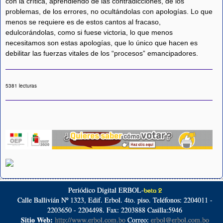
con la crítica, aprendiendo de las contradicciones, de los
problemas, de los errores, no ocultándolas con apologías. Lo que
menos se requiere es de estos cantos al fracaso,
edulcorándolas, como si fuese victoria, lo que menos
necesitamos son estas apologías, que lo único que hacen es
debilitar las fuerzas vitales de los “procesos” emancipadores.
5381 lecturas
Periódico Digital ERBOL-
beta 2
Calle Ballivián Nº 1323, Edif. Erbol. 4to. piso. Teléfonos: 2204011 -
2203650 - 2204498. Fax: 2203888 Casilla:5946
Sitio Web:
http://www.erbol.com.bo
Correo:
erbol@erbol.com.bo