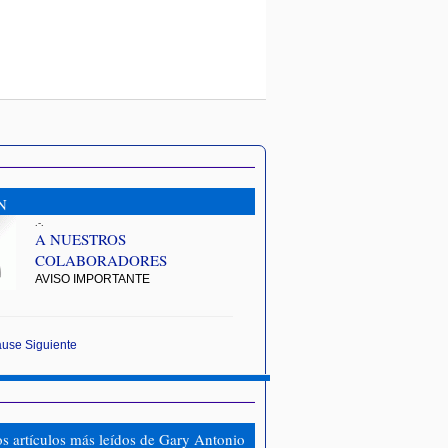
N
.-.
A NUESTROS
COLABORADORES
AVISO IMPORTANTE
ause
Siguiente
os artículos más leídos de Gary Antonio