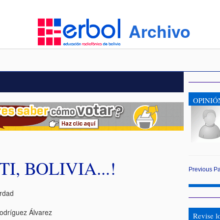
Archivo
OPINIÓ
I, BOLIVIA...!
Previous
P
erdad
odríguez Álvarez
Revise l