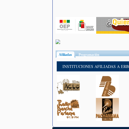
Afiliadas
(solapa activa)
Programación
INSTITUCIONES AFILIADAS A ER