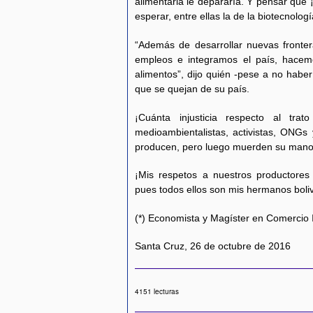
alimentaria le depararía. Y pensar qu
esperar, entre ellas la de la biotecnologí
“Además de desarrollar nuevas fronte
empleos e integramos el país, hacem
alimentos”, dijo quién -pese a no habe
que se quejan de su país.
¡Cuánta injusticia respecto al tra
medioambientalistas, activistas, ONG
producen, pero luego muerden su mano
¡Mis respetos a nuestros productores
pues todos ellos son mis hermanos bolivi
(*) Economista y Magíster en Comercio 
Santa Cruz, 26 de octubre de 2016
4151 lecturas