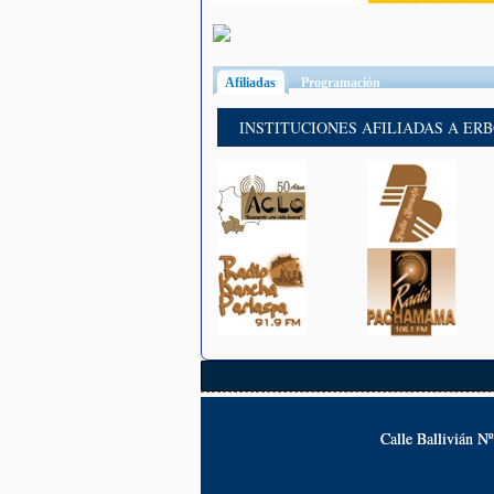
Afiliadas
(solapa activa)
Programación
INSTITUCIONES AFILIADAS A ER
Calle Ballivián N