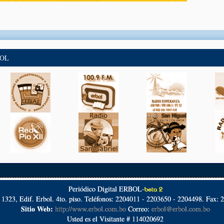
BOL
Periódico Digital ERBOL-
beta 2
º 1323, Edif. Erbol. 4to. piso. Teléfonos: 2204011 - 2203650 - 2204498. Fax: 
Sitio Web:
http://www.erbol.com.bo
Correo:
erbol@erbol.com.bo
Usted es el Visitante # 114020692