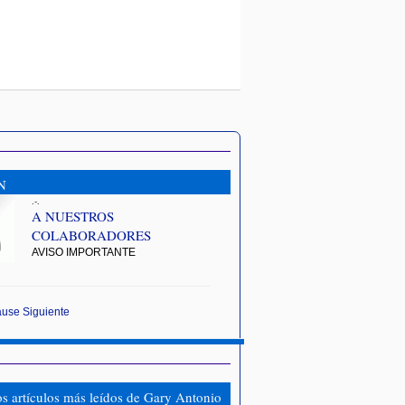
N
.-.
A NUESTROS
COLABORADORES
AVISO IMPORTANTE
ause
Siguiente
os artículos más leídos de Gary Antonio