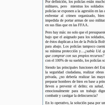
Por definición, los policías están much
militares, pero  mientras los soldados 
policías se exponen a la agresión en las 
enfrentar al crimen organizado, bien
impedida de portar armas de uso militar
en sus filas que en las FFAA.
Pero hay más: no solo que el presupuest
bajo que el asignado para los soldados,
de éstos duplican a los de la Policía Bol
para abajo. Los policías tampoco cuen
su mínima protección y…
¿sabía Ud. q
que comprar con sus propios recursos?
con el 100% de su sueldo, los policías s
Siendo las principales funciones del Esta
la seguridad ciudadana, realizar obras
privada, ¿no debería realizar las may
preparar hombres de bien en base a princ
lleven a prevenir el delito; en 
salud
,
emocionalmente para un trabajo dig
combatir y castigar la delincuencia?
En lo operativo, la solución pasa por u