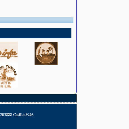
2203888 Casilla:5946