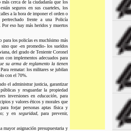
o más cerca de la ciudadanía que los 
están seguros en sus cuarteles, los 
calles a la hora de imponer el orden o 
 pertrechado frente a una Policía 
. Por eso hay más heridos y muertos 
o para los policías es muchísimo más 
 sino que -en promedio- los sueldos 
iviana, del grado de Teniente Coronel 
tan con implementos adecuados para 
ue su arma de reglamento la tienen 
 Para rematar: los militares se jubilan 
olo con el 70%.
do el administrar justicia, garantizar 
 públicas y resguardar la propiedad 
ores inversiones en 
educación
, para 
ipios y valores éticos y morales que 
 para forjar personas aptas física y 
no; y en 
seguridad
, para prevenir, 
na mayor asignación presupuestaria y 