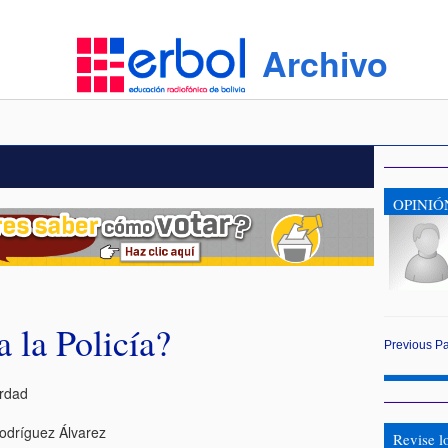
Archivo
OPINIÓ
a la Policía?
Previous
P
erdad
odríguez Álvarez
Revise l