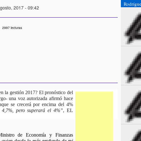
Rodrígue
Agosto, 2017 - 09:42
2997 lecturas
n la gestión 2017? El pronóstico del 
go- una voz autorizada afirmó hace 
unque se crecerá por encima del 4% 
l 4,7%, pero superará el 4%”
, EL 
inistro de Economía y Finanzas 
 quien desde lo más profundo de mi 