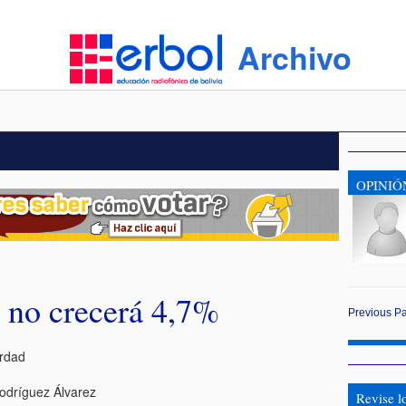
Archivo
OPINIÓ
a no crecerá 4,7%
Previous
P
erdad
odríguez Álvarez
Revise l