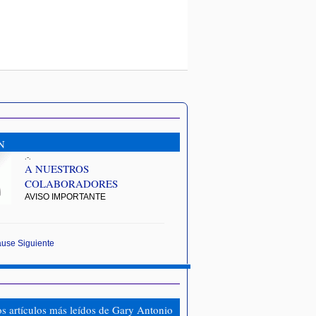
N
.-.
A NUESTROS
COLABORADORES
AVISO IMPORTANTE
ause
Siguiente
os artículos más leídos de Gary Antonio