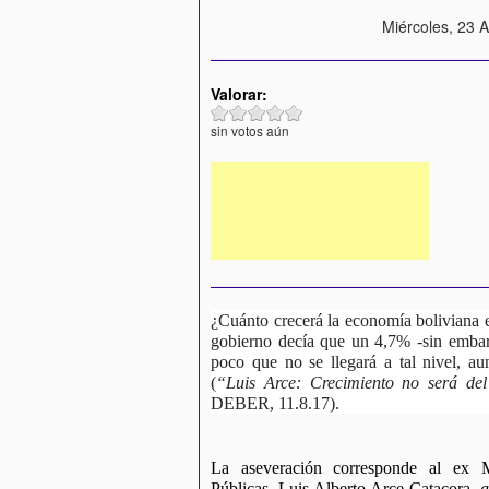
Miércoles, 23 
Valorar:
sin votos aún
¿Cuánto crecerá la economía boliviana e
gobierno decía que un 4,7% -sin embar
poco que no se llegará a tal nivel, a
(
“Luis Arce: Crecimiento no será de
DEBER, 11.8.17).
La aseveración corresponde al ex M
Públicas, Luis Alberto Arce Catacora -
a