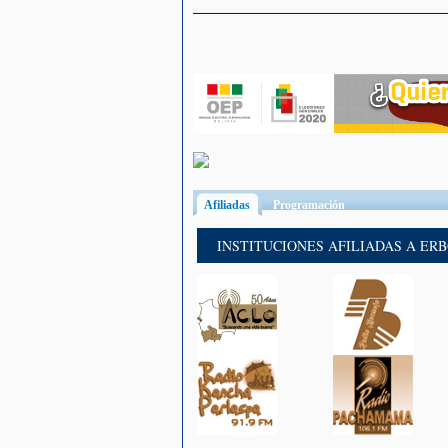
Afiliadas
(solapa activa)
Programación
INSTITUCIONES AFILIADAS A ER