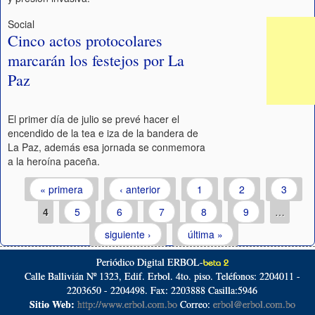
Social
Cinco actos protocolares
marcarán los festejos por La
Paz
El primer día de julio se prevé hacer el
encendido de la tea e iza de la bandera de
La Paz, además esa jornada se conmemora
a la heroína paceña.
Páginas
« primera
‹ anterior
1
2
3
4
5
6
7
8
9
…
siguiente ›
última »
Periódico Digital ERBOL-
beta 2
Calle Ballivián Nº 1323, Edif. Erbol. 4to. piso. Teléfonos: 2204011 -
2203650 - 2204498. Fax: 2203888 Casilla:5946
Sitio Web:
http://www.erbol.com.bo
Correo:
erbol@erbol.com.bo