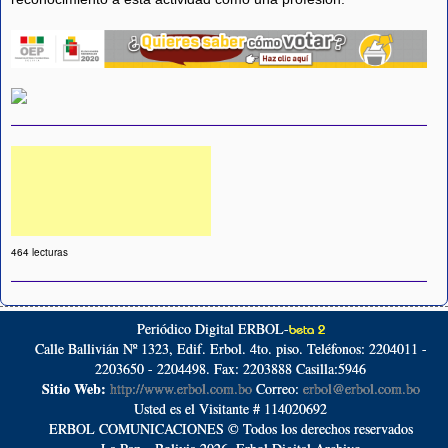
464 lecturas
Periódico Digital ERBOL-
beta 2
Calle Ballivián Nº 1323, Edif. Erbol. 4to. piso. Teléfonos: 2204011 -
2203650 - 2204498. Fax: 2203888 Casilla:5946
Sitio Web:
http://www.erbol.com.bo
Correo:
erbol@erbol.com.bo
Usted es el Visitante # 114020692
ERBOL COMUNICACIONES © Todos los derechos reservados