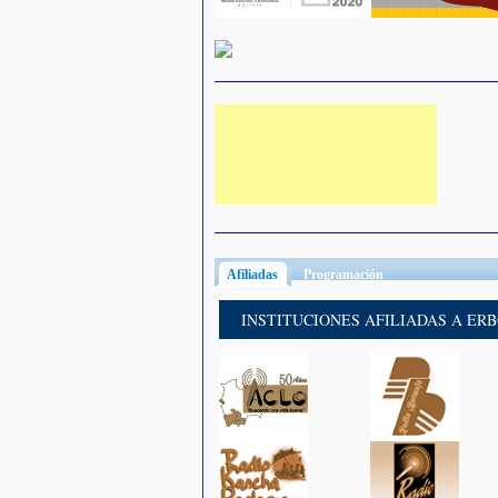
Afiliadas
(solapa activa)
Programación
INSTITUCIONES AFILIADAS A ER