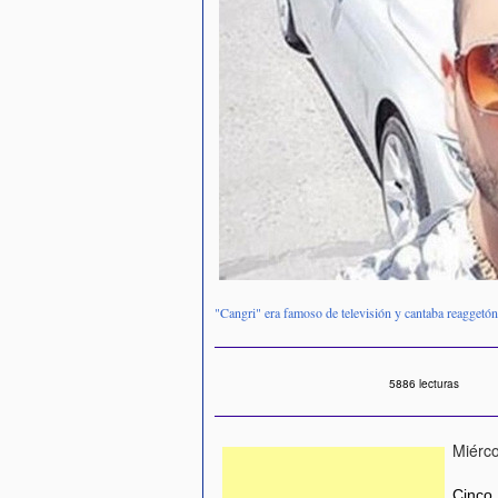
"Cangri" era famoso de televisión y cantaba reaggetón
5886 lecturas
Miérco
Cinco