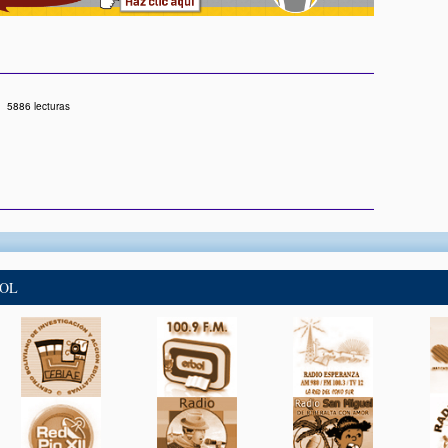
5886 lecturas
BOL