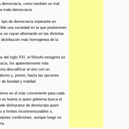
a democracia, como también un mal
una mala democracia.
l tipo de democracia imperante en
erible una sociedad en la que predominen
s se vayan alternando en las distintas
a distribución más homogénea de la
.
el siglo XXI, el filósofo estagirita se
racia, los aparentemente más
ta descalificar al otro con un
ralismo y, pronto, hasta las opciones
s de bondad y maldad.
bierno es el más conveniente para cada
o es buena si quien gobierna busca el
ede disfrazarse de demócrata quien
go a límites inconmensurables o,
mejores condiciones, aunque luego se
ía.