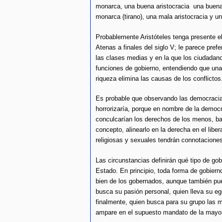
monarca, una buena aristocracia una buen
monarca (tirano), una mala aristocracia y 
Probablemente Aristóteles tenga presente e
Atenas a finales del siglo V; le parece pref
las clases medias y en la que los ciudadano
funciones de gobierno, entendiendo que un
riqueza elimina las causas de los conflictos
Es probable que observando las democracias d
horrorizaría, porque en nombre de la democ
conculcarían los derechos de los menos, bas
concepto, alinearlo en la derecha en el libe
religiosas y sexuales tendrán connotacione
Las circunstancias definirán qué tipo de go
Estado. En principio, toda forma de gobiern
bien de los gobernados, aunque también pu
busca su pasión personal, quien lleva su e
finalmente, quien busca para su grupo las 
ampare en el supuesto mandato de la mayor