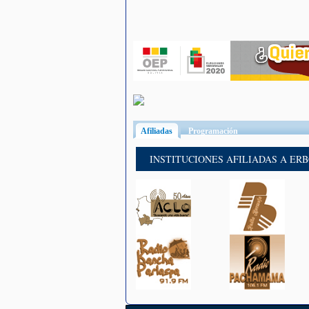
Afiliadas
(solapa activa)
Programación
INSTITUCIONES AFILIADAS A ER