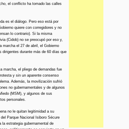
cho, el conflicto ha tomado las calles
eda es el diálogo. Pero eso está por
 Gobierno quiere con corregidores y no
ensan lo contrario). Si la misma
via (Cidob) no se preocupó por eso y,
la marcha el 27 de abril, el Gobierno
s dirigentes durante más de 60 días que
ima marcha, el pliego de demandas fue
rotesta y sin un aparente consenso
blema. Además, la movilización sufrió
ciones no gubernamentales y de algunos
 Miedo (MSM), y algunos de sus
ctos personales.
na no le quitan legitimidad a su
 del Parque Nacional Isiboro Sécure
a la estrategia gubernamental de