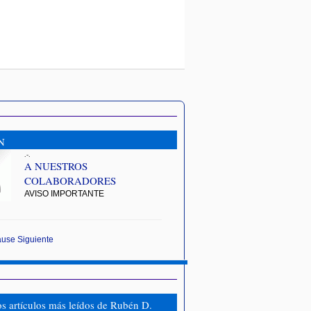
N
.-.
A NUESTROS
COLABORADORES
AVISO IMPORTANTE
ause
Siguiente
os artículos más leídos de Rubén D.