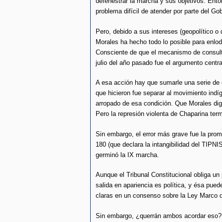
defenestrar la marcha y sus objetivos. Ento
problema difícil de atender por parte del Gob
Pero, debido a sus intereses (geopolítico o 
Morales ha hecho todo lo posible para enlodar
Consciente de que el mecanismo de consulta
julio del año pasado fue el argumento centra
A esa acción hay que sumarle una serie de e
que hicieron fue separar al movimiento indí
arropado de esa condición. Que Morales diga
Pero la represión violenta de Chaparina ter
Sin embargo, el error más grave fue la promu
180 (que declara la intangibilidad del TIPNIS
germinó la IX marcha.
Aunque el Tribunal Constitucional obliga un
salida en apariencia es política, y ésa pued
claras en un consenso sobre la Ley Marco d
Sin embargo, ¿querrán ambos acordar eso? L