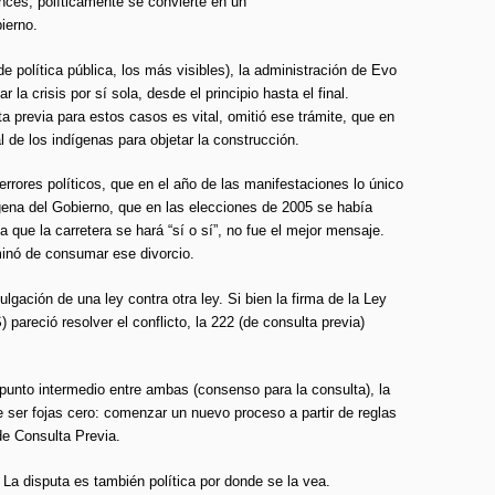
nces, políticamente se convierte en un
ierno.
de política pública, los más visibles), la administración de Evo
 la crisis por sí sola, desde el principio hasta el final.
 previa para estos casos es vital, omitió ese trámite, que en
l de los indígenas para objetar la construcción.
rrores políticos, que en el año de las manifestaciones lo único
gena del Gobierno, que en las elecciones de 2005 se había
 que la carretera se hará “sí o sí”, no fue el mejor mensaje.
minó de consumar ese divorcio.
lgación de una ley contra otra ley. Si bien la firma de la Ley
) pareció resolver el conflicto, la 222 (de consulta previa)
 punto intermedio entre ambas (consenso para la consulta), la
e ser fojas cero: comenzar un nuevo proceso a partir de reglas
e Consulta Previa.
a disputa es también política por donde se la vea.