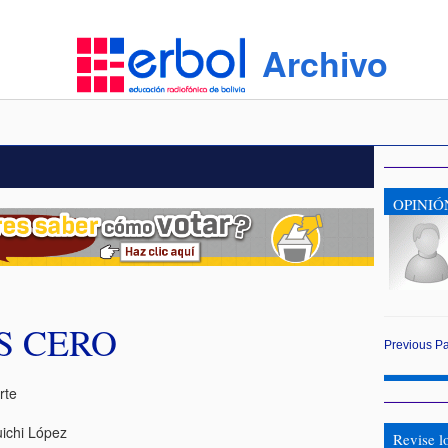
Archivo
OPINIÓ
AS CERO
Previous
P
rte
ichi López
Revise l