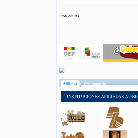
5756 lecturas
Afiliadas
(solapa activa)
Programación
INSTITUCIONES AFILIADAS A ER