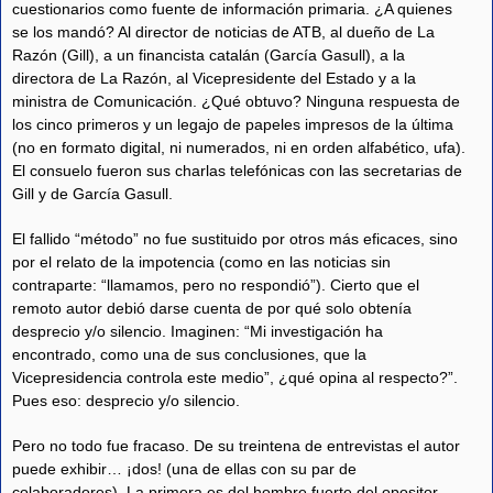
cuestionarios como fuente de información primaria. ¿A quienes
se los mandó? Al director de noticias de ATB, al dueño de La
Razón (Gill), a un financista catalán (García Gasull), a la
directora de La Razón, al Vicepresidente del Estado y a la
ministra de Comunicación. ¿Qué obtuvo? Ninguna respuesta de
los cinco primeros y un legajo de papeles impresos de la última
(no en formato digital, ni numerados, ni en orden alfabético, ufa).
El consuelo fueron sus charlas telefónicas con las secretarias de
Gill y de García Gasull.
El fallido “método” no fue sustituido por otros más eficaces, sino
por el relato de la impotencia (como en las noticias sin
contraparte: “llamamos, pero no respondió”). Cierto que el
remoto autor debió darse cuenta de por qué solo obtenía
desprecio y/o silencio. Imaginen: “Mi investigación ha
encontrado, como una de sus conclusiones, que la
Vicepresidencia controla este medio”, ¿qué opina al respecto?”.
Pues eso: desprecio y/o silencio.
Pero no todo fue fracaso. De su treintena de entrevistas el autor
puede exhibir… ¡dos! (una de ellas con su par de
colaboradores). La primera es del hombre fuerte del opositor