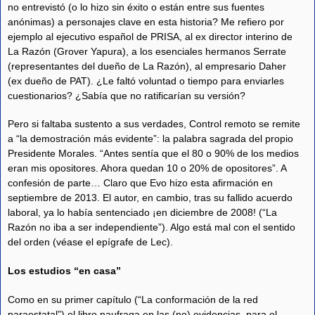
no entrevistó (o lo hizo sin éxito o están entre sus fuentes
anónimas) a personajes clave en esta historia? Me refiero por
ejemplo al ejecutivo español de PRISA, al ex director interino de
La Razón (Grover Yapura), a los esenciales hermanos Serrate
(representantes del dueño de La Razón), al empresario Daher
(ex dueño de PAT). ¿Le faltó voluntad o tiempo para enviarles
cuestionarios? ¿Sabía que no ratificarían su versión?
Pero si faltaba sustento a sus verdades, Control remoto se remite
a “la demostración más evidente”: la palabra sagrada del propio
Presidente Morales. “Antes sentía que el 80 o 90% de los medios
eran mis opositores. Ahora quedan 10 o 20% de opositores”. A
confesión de parte… Claro que Evo hizo esta afirmación en
septiembre de 2013. El autor, en cambio, tras su fallido acuerdo
laboral, ya lo había sentenciado ¡en diciembre de 2008! (“La
Razón no iba a ser independiente”). Algo está mal con el sentido
del orden (véase el epígrafe de Lec).
Los estudios “en casa”
Como en su primer capítulo (“La conformación de la red
paraestatal”) el libro naufraga en las (no) evidencias, para el