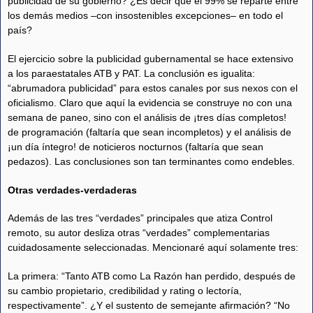
publicidad de su gobierno? ¿Es decir que el 99% se reparte entre
los demás medios –con insostenibles excepciones– en todo el
país?
El ejercicio sobre la publicidad gubernamental se hace extensivo
a los paraestatales ATB y PAT. La conclusión es igualita:
“abrumadora publicidad” para estos canales por sus nexos con el
oficialismo. Claro que aquí la evidencia se construye no con una
semana de paneo, sino con el análisis de ¡tres días completos!
de programación (faltaría que sean incompletos) y el análisis de
¡un día íntegro! de noticieros nocturnos (faltaría que sean
pedazos). Las conclusiones son tan terminantes como endebles.
Otras verdades-verdaderas
Además de las tres “verdades” principales que atiza Control
remoto, su autor desliza otras “verdades” complementarias
cuidadosamente seleccionadas. Mencionaré aquí solamente tres:
La primera: “Tanto ATB como La Razón han perdido, después de
su cambio propietario, credibilidad y rating o lectoría,
respectivamente”. ¿Y el sustento de semejante afirmación? “No