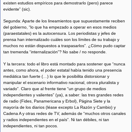
existen estudios empíricos para demostrarlo (pero) parece
evidente” (sic).
Segunda: Aparte de los lineamientos que supuestamente reciben
del gobierno, “lo que ha empezado a operar en esos medios
(paraestatales) es la autocensura. Los periodistas y jefes de
prensa han internalizado cuáles son los límites de su trabajo y
muchos no están dispuestos a traspasarlos”. ¿Cómo pudo captar
tan tremenda “internalización”? No sabe / no responde.
Y la tercera: todo el libro está montado para sostener que “nunca
antes, como ahora, el poder estatal había tenido una presencia
mediática tan fuerte (…) lo que le posibilita distorsionar y
manipular el escenario informativo nacional, otrora pluralista y
variado”. Claro que al frente tiene “un grupo de medios
independientes y valientes” (ya), a saber: las tres grandes redes
de radio (Fides, Panamericana y Erbol), Página Siete y la
mayoría de los diarios (léase excepto La Razón y Cambio) y
Cadena A y otras redes de TV, además de “muchos otros canales
y radios independientes en el país”. Ni tan débiles, ni tan
independientes, ni tan pocos.