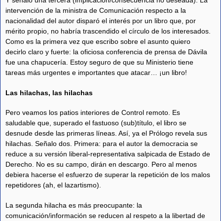
Y señalo una tercera (implicación/consecuencia no deseada). La
intervención de la ministra de Comunicación respecto a la
nacionalidad del autor disparó el interés por un libro que, por
mérito propio, no habría trascendido el círculo de los interesados.
Como es la primera vez que escribo sobre el asunto quiero
decirlo claro y fuerte: la oficiosa conferencia de prensa de Dávila
fue una chapucería. Estoy seguro de que su Ministerio tiene
tareas más urgentes e importantes que atacar… ¡un libro!
Las hilachas, las hilachas
Pero veamos los patios interiores de Control remoto. Es
saludable que, superado el fastuoso (sub)título, el libro se
desnude desde las primeras líneas. Así, ya el Prólogo revela sus
hilachas. Señalo dos. Primera: para el autor la democracia se
reduce a su versión liberal-representativa salpicada de Estado de
Derecho. No es su campo, dirán en descargo. Pero al menos
debiera hacerse el esfuerzo de superar la repetición de los malos
repetidores (ah, el lazartismo).
La segunda hilacha es más preocupante: la
comunicación/información se reducen al respeto a la libertad de