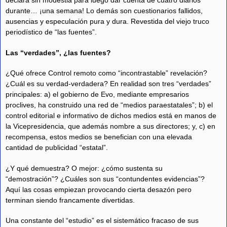
declara sin modestia para luego dar cuenta de cuatro diarios
durante… ¡una semana! Lo demás son cuestionarios fallidos,
ausencias y especulación pura y dura. Revestida del viejo truco
periodístico de “las fuentes”.
Las “verdades”, ¿las fuentes?
¿Qué ofrece Control remoto como “incontrastable” revelación?
¿Cuál es su verdad-verdadera? En realidad son tres “verdades”
principales: a) el gobierno de Evo, mediante empresarios
proclives, ha construido una red de “medios paraestatales”; b) el
control editorial e informativo de dichos medios está en manos de
la Vicepresidencia, que además nombre a sus directores; y, c) en
recompensa, estos medios se benefician con una elevada
cantidad de publicidad “estatal”.
¿Y qué demuestra? O mejor: ¿cómo sustenta su
“demostración”? ¿Cuáles son sus “contundentes evidencias”?
Aquí las cosas empiezan provocando cierta desazón pero
terminan siendo francamente divertidas.
Una constante del “estudio” es el sistemático fracaso de sus