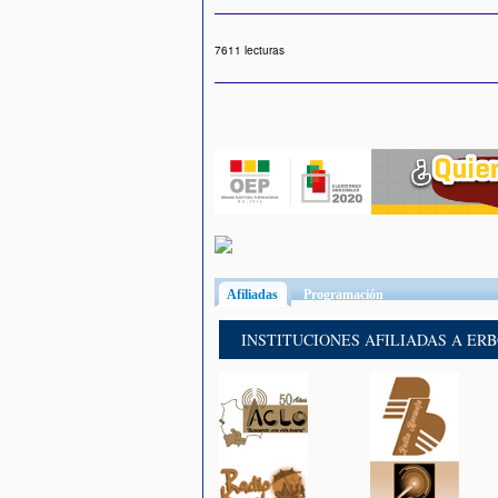
7611 lecturas
Afiliadas
(solapa activa)
Programación
INSTITUCIONES AFILIADAS A ER