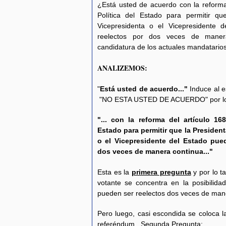
¿Está usted de acuerdo con la reforma 
Política del Estado para permitir qu
Vicepresidenta o el Vicepresidente 
reelectos por dos veces de manera 
candidatura de los actuales mandatario
ANALIZEMOS:
"
Está usted de acuerdo..."
Induce al 
"NO ESTA USTED DE ACUERDO" por lo t
"... con la reforma del artículo 16
Estado para permitir que la President
o el Vicepresidente del Estado pued
dos veces de manera continua..."
Esta es la
primera pregunta
y por lo ta
votante se concentra en la posibilid
pueden ser reelectos dos veces de man
Pero luego, casi escondida se coloca l
referéndum . Segunda Pregunta: