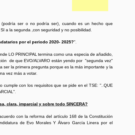
al (podría ser o no podría ser), cuando es un hecho que
 SI a la segunda ,con seguridad y no posibilidad.
ndatarios por el periodo 2020- 2025?
".
donde LO PRINCIPAL termina como una especia de añadido,
nsación de que EVO/ALVARO están yendo por "segunda vez"
ía ser la primera pregunta porque es la más importante y la
una vez más a votar.
no cumple con los requisitos que se pide en el TSE: "..QUE
RCIAL".
isa, clara, imparcial y sobre todo SINCERA?
cuerdo con la reforma del artículo 168 de la Constitución
candidatura de Evo Morales Y Álvaro García Linera por el