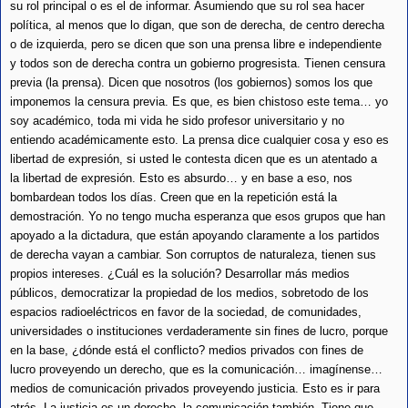
su rol principal o es el de informar. Asumiendo que su rol sea hacer
política, al menos que lo digan, que son de derecha, de centro derecha
o de izquierda, pero se dicen que son una prensa libre e independiente
y todos son de derecha contra un gobierno progresista. Tienen censura
previa (la prensa). Dicen que nosotros (los gobiernos) somos los que
imponemos la censura previa. Es que, es bien chistoso este tema… yo
soy académico, toda mi vida he sido profesor universitario y no
entiendo académicamente esto. La prensa dice cualquier cosa y eso es
libertad de expresión, si usted le contesta dicen que es un atentado a
la libertad de expresión. Esto es absurdo… y en base a eso, nos
bombardean todos los días. Creen que en la repetición está la
demostración. Yo no tengo mucha esperanza que esos grupos que han
apoyado a la dictadura, que están apoyando claramente a los partidos
de derecha vayan a cambiar. Son corruptos de naturaleza, tienen sus
propios intereses. ¿Cuál es la solución? Desarrollar más medios
públicos, democratizar la propiedad de los medios, sobretodo de los
espacios radioeléctricos en favor de la sociedad, de comunidades,
universidades o instituciones verdaderamente sin fines de lucro, porque
en la base, ¿dónde está el conflicto? medios privados con fines de
lucro proveyendo un derecho, que es la comunicación… imagínense…
medios de comunicación privados proveyendo justicia. Esto es ir para
atrás. La justicia es un derecho, la comunicación también. Tiene que