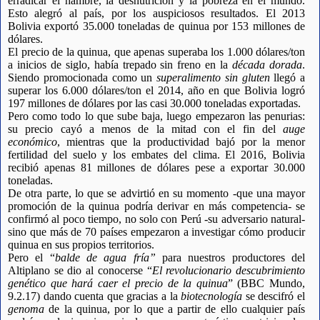
erradicar el hambre, la desnutrición y la pobreza en el mundo.
Esto alegró al país, por los auspiciosos resultados. El 2013
Bolivia exportó 35.000 toneladas de quinua por 153 millones de
dólares.
El precio de la quinua, que apenas superaba los 1.000 dólares/ton
a inicios de siglo, había trepado sin freno en la
década dorada
.
Siendo promocionada como un
superalimento sin gluten
llegó a
superar los 6.000 dólares/ton el 2014, año en que Bolivia logró
197 millones de dólares por las casi 30.000 toneladas exportadas.
Pero como todo lo que sube baja, luego empezaron las penurias:
su precio cayó a menos de la mitad con el fin del
auge
económico
, mientras que la productividad bajó por la menor
fertilidad del suelo y los embates del clima. El 2016, Bolivia
recibió apenas 81 millones de dólares pese a exportar 30.000
toneladas.
De otra parte, lo que se advirtió en su momento -que una mayor
promoción de la quinua podría derivar en más competencia- se
confirmó al poco tiempo, no solo con Perú -su adversario natural-
sino que más de 70 países empezaron a investigar cómo producir
quinua en sus propios territorios.
Pero el “
balde de agua fría”
para nuestros productores del
Altiplano se dio al conocerse “
El revolucionario descubrimiento
genético que hará caer el precio de la quinua
” (BBC Mundo,
9.2.17) dando cuenta que gracias a la
biotecnología
se descifró el
genoma
de la quinua, por lo que a partir de ello cualquier país