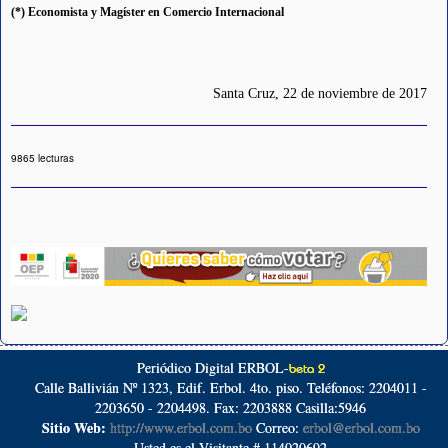
(*) Economista y Magíster en Comercio Internacional
Santa Cruz, 22 de noviembre de 2017
9865 lecturas
Periódico Digital ERBOL-
beta 2
Calle Ballivián Nº 1323, Edif. Erbol. 4to. piso. Teléfonos: 2204011 -
2203650 - 2204498. Fax: 2203888 Casilla:5946
Sitio Web:
http://www.erbol.com.bo
Correo:
erbol@erbol.com.bo
Usted es el Visitante # 114020692