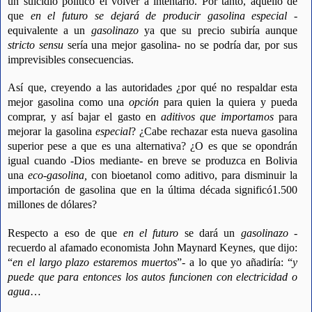
un suicidio político el volver a intentarlo. Por tanto, aquello de
que
en el futuro se dejará de producir gasolina especial -
equivalente a un
gasolinazo
ya que su precio subiría aunque
stricto sensu
sería una mejor gasolina- no se podría dar, por sus
imprevisibles consecuencias.
Así que, creyendo a las autoridades ¿por qué no respaldar esta
mejor gasolina como una
opción
para quien la quiera y pueda
comprar, y así bajar el gasto en
aditivos que importamos
para
mejorar la gasolina
especial
? ¿Cabe rechazar esta nueva gasolina
superior pese a que es una alternativa? ¿O es que se opondrán
igual cuando -Dios mediante- en breve se produzca en Bolivia
una
eco-gasolina,
con bioetanol como aditivo, para disminuir la
importación de gasolina que en la última década significó1.500
millones de dólares?
Respecto a eso de que
en el futuro
se dará un
gasolinazo
-
recuerdo al afamado economista John Maynard Keynes, que dijo:
“
en el largo plazo estaremos muertos
”- a lo que yo añadiría: “
y
puede que para entonces los autos funcionen con electricidad o
agua
…