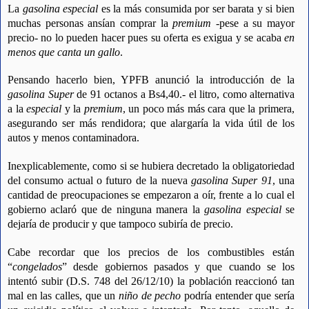
La
gasolina especial
es la más consumida por ser barata y si bien
muchas personas ansían comprar la
premium -
pese a su mayor
precio
-
no lo pueden hacer pues su oferta es exigua y se acaba
en
menos que canta un gallo
.
Pensando hacerlo bien, YPFB anunció la introducción de la
gasolina Super
de 91 octanos a Bs4,40.- el litro, como alternativa
a la
especial
y la
premium
, un poco más más cara que la primera,
asegurando ser más rendidora; que alargaría la vida útil de los
autos y menos contaminadora.
Inexplicablemente, como si se hubiera decretado la obligatoriedad
del consumo actual o futuro de la nueva
gasolina Super 91
, una
cantidad de preocupaciones se empezaron a oír, frente a lo cual el
gobierno aclaró que de ninguna manera la
gasolina especial
se
dejaría de producir y que tampoco subiría de precio.
Cabe recordar que los precios de los combustibles están
“
congelados
” desde gobiernos pasados y que cuando se los
intentó subir (D.S. 748 del 26/12/10) la población reaccionó tan
mal en las calles, que un
niño de pecho
podría entender que sería